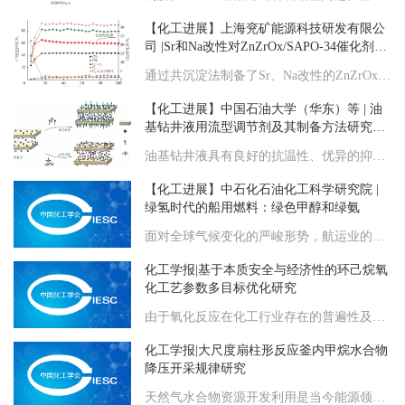
【化工进展】上海兖矿能源科技研发有限公
司 |Sr和Na改性对ZnZrOx/SAPO-34催化剂及
催化合成气制低碳烯烃的影响
通过共沉淀法制备了Sr、Na改性的ZnZrOx金属氧化物，考察了Sr和Na助剂的引入对ZnZrOx/SAPO-34催化剂在合成气制低碳烯烃反应中性能的影响。采用XRD、BET、SEM、XPS和Py-FTIR等表征手段，系统研究了Sr和Na助剂对ZnZrOx金属氧化物表面氧空位、酸性和还原性等影响规律。结果表明，Sr和Na提高了ZnZrOx氧化物表面氧空位浓度，并且通过Na-ZrO2界面促进了金属氧化物表面有更多氧缺陷的形成，同时提高了其路易斯酸性，因此在合成气制低碳烯烃反应中，具有较高的CO转化率（21.4%）和低碳烯烃选择性（80.7%）。此外，Sr和Na改性ZnZrOx金属氧化物与SAPO-34分子筛混合比例及“亲密度”对CO转化率和低碳烯烃选择性都有重要影响，合适的质量比（1∶1）和较高的“亲密度”（粉末研磨混合）能够使两种活性位点的协同作用达到最佳，且具有较好的催化稳定性。
【化工进展】中国石油大学（华东）等 | 油
基钻井液用流型调节剂及其制备方法研究进
展
油基钻井液具有良好的抗温性、优异的抑制性、突出的润滑性以及对储层损害程度小的优点，但存在携岩能力和井眼清洁能力不足的问题，尤其在深井和复杂井况中更加突出。本文介绍了油基钻井液用流型调节剂的类型、结构、制备方法，简述了有机黏土类、合成聚合物类及有机/无机复合材料类流型调节剂的作用机理，分析了不同类型流型调节剂在改善油基钻井液流变性能、增强高温高压适应性以及提升携岩能力方面的研究进展。提出未来油基钻井液用流型调节剂的发展应重点提升其在高温高密度条件下的流变控制能力，在提高切力的同时基本不增加塑性黏度，同时注重材料的环保性能。此外，建议通过引入智能材料，开发出环境响应型流型调节剂，实现流变调控的智能化和精确化。
【化工进展】中石化石油化工科学研究院 |
绿氢时代的船用燃料：绿色甲醇和绿氨
面对全球气候变化的严峻形势，航运业的绿色转型迫在眉睫。绿色甲醇和绿氨作为两种新型的船用燃料，在航运业脱碳进程中扮演着越来越重要的角色。本文从绿色甲醇和绿氨的产能、市场需求、生产技术、产业布局等多个维度，分析了绿色甲醇和绿氨在推动航运领域绿色低碳转型发展方面的潜力。文中提出：绿色甲醇因其成熟的发动机技术使其更适合作为现阶段航运业的替代燃料，而绿氨的零碳属性使其成为航运业长期减排的理想选择。
化工学报|基于本质安全与经济性的环己烷氧
化工艺参数多目标优化研究
由于氧化反应在化工行业存在的普遍性及其危险性，针对典型工艺环己烷氧化进行研究。首先利用Aspen Plus进行建模及动力学修正，修正前主产物中最大误差为28.56%，修正后主产物中最大误差为3.11%。使用遗传算法（GA），以Dow火灾爆炸指数（F&EI）、年总费用（TAC）和尾氧浓度为目标函数，对环己烷无催化氧化这一过程进行多目标优化，获得了Pareto前沿。优化结果表明，与原操作条件相比，新操作条件在维持尾氧浓度小于工业预警值3%的情况下，设备费用基本维持不变，操作费用减少了34.7%，F&EI指数从156降到76.66，危险程度从较危险降为较轻。
化工学报|大尺度扇柱形反应釜内甲烷水合物
降压开采规律研究
天然气水合物资源开发利用是当今能源领域的研究前沿，目前相关科学研究和新技术开发越来越依赖大尺度模拟装置。利用大尺度扇柱形反应釜模拟了甲烷水合物降压开采过程，获取了温度场、压力场、波速演变特征，及水合物分解和气液产出规律。结果表明，降压初期压力传播缓慢，3 m径向的压差可达3~4 MPa，压力稳定后压差缩小至0.3~0.4 MPa；受压力影响，径向水合物分解速率存在显著差异。降压初期近井区域存在水合物二次生成行为，对降压速率具有负面影响。此外，还通过外连恒压补水系统探索了外围环境对降压过程的影响。结果表明，外部盐水持续渗入弥补了储层压力，对温/压变化和气/水产出具有显著影响。 关键词