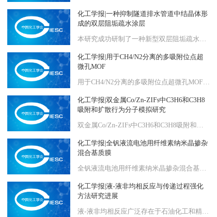
化工学报|一种抑制隧道排水管道中结晶体形
成的双层阻垢疏水涂层
本研究成功研制了一种新型双层阻垢疏水涂层，目的在于有效抑制隧道排水管道中结晶体的形成。该涂层由纳米二氧化硅、氨基磺酸、水解聚马来酸酐和乙二胺四乙酸二钠（EDTA）等主要成分构成，设计为疏水内层和阻垢外层的结构。疏水内层的功能是阻止结晶颗粒附着于管道内壁，而阻垢外层则保护内层并预防结晶体的形成。通过实验室内的静态和动态模拟实验，发现疏水内层的防结晶率稳定在82%以上，阻垢外层的阻垢率稳定在93%以上。在动态模拟实验中，理论预测疏水内层能够维持428.47 d，阻垢外层能够维持188.57 d，两者合计可维持617.04 d；使用Ansys fluent软件进行仿真计算，结果表明，这种双层阻垢疏水涂层能够保持其性能长达634.72 d。验证实验与仿真结果之间的误差率为2.87%，证明仿真模型预测与涂层性能相符，能够适应不同的流量和流速条件，为各种工况下的仿真模拟提供参考。这种双层涂层不仅实现了疏水与阻垢的双重功能，还展现出了卓越的耐久性和缓释性能，对于抑制隧道排水管道内结晶体的形成具有显著效果，为隧道排水系统的维护提供了一种新的解决方案。
化工学报|用于CH4/N2分离的多吸附位点超
微孔MOF
用于CH4/N2分离的多吸附位点超微孔MOF郭彭涛 1 王婷 1薛波 1应允攀 1 刘大欢 1,2 （1. 北
化工学报|双金属Co/Zn-ZIFs中C3H6和C3H8
吸附和扩散行为分子模拟研究
双金属Co/Zn-ZIFs中C3H6和C3H8吸附和扩散行为分子模拟研究齐昊 1 王玉杰 1,2 李申辉 1邹琦 2刘轶群 2赵之
化工学报|全钒液流电池用纤维素纳米晶掺杂
混合基质膜
全钒液流电池用纤维素纳米晶掺杂混合基质膜刘鑫 1,3 郑皓仁 1,3陈强 1丁静怡 3黄康 1,3 徐至 2
化工学报|液-液非均相反应与传递过程强化
方法研究进展
液-液非均相反应广泛存在于石油化工和精细化工的各个领域中。由于液-液两相物理化学性质差异以及相界面的存在，其反应过程通常受本征反应动力学和传递过程的共同影响。因此，增强液-液非均相反应传递过程并使之与反应动力学相匹配，实现原料、能源高效利用一直是研究者们关注的热点之一。围绕液-液非均相反应与传递过程强化机理与应用，以硝化反应、脱氯化氢反应等典型非均相反应为例，结合反应动力学、热力学和传递过程基本特征，综述了传递-反应过程耦合影响反应选择性和时空产率机制，阐述了工业化应用面临的挑战及过程强化解决策略，进而从传递过程匹配反应过程出发，展望了液-液非均相反应过程强化发展方向。