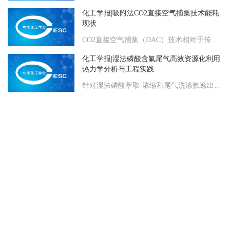
化工学报|吸附法CO2直接空气捕集技术能耗
现状
CO2直接空气捕集（DAC）技术相对于传统的固定源烟气捕集技术具有位置灵活、应用广泛等优势，但由于大气中CO2浓度极低（仅为0.04%左右），DAC技术的高能耗成为阻碍其商业化的首要难题。聚焦吸附法DAC技术的能耗问题，先后进行理论分析和案例引证。DAC技术的CO2分离理想最小功为19.64 kJ·mol-1（温度298.15 K，捕集率50%，纯度95%），为同等条件下烟气捕集技术的3.5倍。再生温度393 K时变温真空吸附循环（TVSA）第二定律分离效率为22.75%。吸附、排空、再生、冷凝、压缩等过程主要通过机械能和热能推动。其中排空过程机械能仅占3%左右；冷凝过程热能可以通过回热循环回收；压缩过程机械能由目标压力决定，在部分研究中计入DAC能耗。吸附过程流动机械能受反应器压降主导，床层厚度减小和吸附剂有序堆积均能够改善流动损耗问题。再生过程热能占DAC能耗的主要部分，为50%~80%，再生温度、反应器与吸附剂的质量比、吸附剂对H2O吸附性的强弱，均能造成热耗的成倍变化。在分析过程能耗的基础上，给出了吸附法DAC在反应器设计、循环方式及操作参数、自然环境及能量来源等方面的能耗优化
化工学报|湿法磷酸含氟尾气高效资源化利用
热力学分析与工程实践
针对湿法磷酸萃取-浓缩和尾气洗涤氟逸出过程，建立了H2SiF6-H2O与H2SiF6-H3PO4-H2SO4-H2O体系热力学平衡下的氟元素气液分配比，模型预测误差在20%之内。基于热力学分析，降低尾气洗涤温度，可增加传质推动力，有利于提高氟吸收传质速率和产出高浓度的氟硅酸溶液，但冷凝水增多，加大了系统水平衡压力。在氟吸收循环回路串联无泵循环闪蒸浓缩氟硅酸的单元操作，设计并实施了7.5万吨P2O5/年WPA尾气减排与资源化利用项目，用低温、高浓度氟硅酸逆流吸收并冷却尾气低于323 K，使含氟尾气过饱和冷凝，既强化尾气氟化物吸收，又避免硅胶颗粒结块丧失流动性，使尾气氟含量≤2 mg/m3，尾气氟回收率≥99%，尾气总量减排20%以上，氟硅酸产品H2SiF6≥18%（质量），提供了一个湿法磷酸含氟尾气高效资源化利用的工程范例。