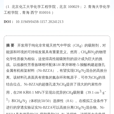
（
1.
北京化工大学化学工程学院，北京 100029；
2.
青海大学化学
工程学院，青海 西宁 810016
）
DOI：
10.11949/0438-1157.20241213
摘 要
开发用于纯化非常规天然气中甲烷（CH
）的吸附剂，对
4
能源和环境的可持续发展具有重要意义。然而，CH
和N
的物理
4
2
化学性质极为相似，这使得高性能吸附剂的设计成为巨大的挑
战。以低极性芳香族咪唑环配体1
H
-苯并咪唑-5-羧酸构建超微孔
金属有机框架材料（Ni-BZZA），有望实现CH
/N
混合的高效分
4
2
离。该材料孔表面具有密集的氮杂环和氧原子，可作为CH
的强
4
结合位点。Ni-BZZA的超微孔道为CH
提供了强大的约束性作
4
3
-
用，在298 K和0.1 MPa下呈现出优异的CH
吸附量（39.1 cm
·g
4
1
）和CH
/N
（体积比50/50）选择性（8.6）。在模拟工业条件下
4
2
进行的穿透实验证实Ni-BZZA可以高效分离CH
/N
混合物。Ni-
4
2