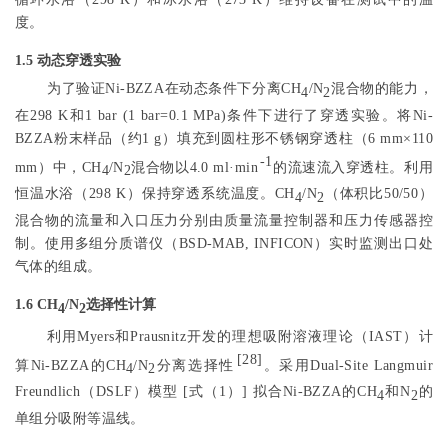
度。
1.5 动态穿透实验
为了验证Ni-BZZA在动态条件下分离CH
/N
混合物的能力，
4
2
在298 K和1 bar (1 bar=0.1 MPa)条件下进行了穿透实验。将Ni-
BZZA粉末样品（约1 g）填充到圆柱形不锈钢穿透柱（6 mm×110
-1
mm）中，CH
/N
混合物以4.0 ml·min
的流速流入穿透柱。利用
4
2
恒温水浴（298 K）保持穿透系统温度。CH
/N
（体积比50/50）
4
2
混合物的流量和入口压力分别由质量流量控制器和压力传感器控
制。使用多组分质谱仪（BSD-MAB, INFICON）实时监测出口处
气体的组成。
1.6 CH
/N
选择性计算
4
2
利用Myers和Prausnitz开发的理想吸附溶液理论（IAST）计
[
28
]
算Ni-BZZA的CH
/N
分离选择性
。采用Dual-Site Langmuir
4
2
Freundlich（DSLF）模型 [
式（1）
] 拟合Ni-BZZA的CH
和N
的
4
2
单组分吸附等温线。