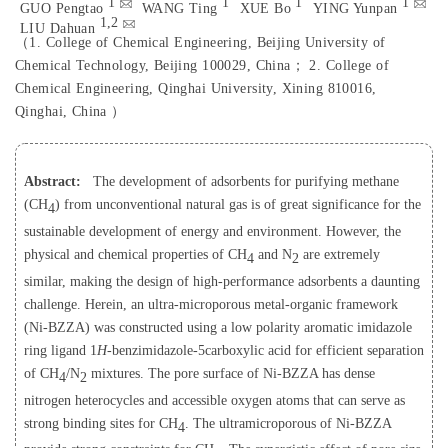
1
1
1
1
GUO Pengtao
WANG Ting
XUE Bo
YING Yunpan
1,
2
LIU Dahuan
（
1.
College of Chemical Engineering, Beijing University of
Chemical Technology, Beijing 100029, China；
2.
College of
Chemical Engineering, Qinghai University, Xining 810016,
Qinghai, China
）
Abstract:
The development of adsorbents for purifying methane
(CH
) from unconventional natural gas is of great significance for the
4
sustainable development of energy and environment. However, the
physical and chemical properties of CH
and N
are extremely
4
2
similar, making the design of high-performance adsorbents a daunting
challenge. Herein, an ultra-microporous metal-organic framework
(Ni-BZZA) was constructed using a low polarity aromatic imidazole
ring ligand 1
H
-benzimidazole-5carboxylic acid for efficient separation
of CH
/N
mixtures. The pore surface of Ni-BZZA has dense
4
2
nitrogen heterocycles and accessible oxygen atoms that can serve as
strong binding sites for CH
. The ultramicroporous of Ni-BZZA
4