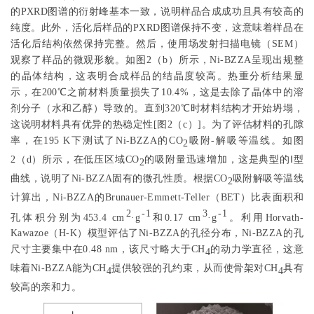
的PXRD图谱的衍射峰基本一致，说明样品合成成功且具有较高的
纯度。此外，活化后样品的PXRD图谱保持不变，这意味着样品在
活化后结构依然保持完整。然后，使用场发射扫描电镜（SEM）
观察了样品的微观形貌。如
图2
（b）所示，Ni-BZZA呈现出规整
的晶体结构，这表明合成样品的结晶度较高。热重分析结果显
示，在200℃之前材料质量损失了10.4%，这是去除了晶体中的溶
剂分子（水和乙醇）导致的。直到320℃时材料结构才开始坍塌，
这说明材料具有优异的热稳定性[
图2
（c）]。为了评估材料的孔隙
率，在195 K下测试了Ni-BZZA的CO
吸附-解吸等温线。如
图
2
2
（d）所示，在低压区域CO
的吸附量迅速增加，这是典型的Ⅰ型
2
曲线，说明了Ni-BZZA固有的微孔性质。根据CO
吸附解吸等温线
2
计算出，Ni-BZZA的Brunauer-Emmett-Teller（BET）比表面积和
2
-1
3
-1
孔体积分别为453.4 cm
·g
和0.17 cm
·g
。利用Horvath-
Kawazoe（H-K）模型评估了Ni-BZZA的孔径分布，Ni-BZZA的孔
尺寸主要集中在0.48 nm，该尺寸略大于CH
的动力学直径，这意
4
味着Ni-BZZA能为CH
提供较强的孔约束，从而使骨架对CH
具有
4
4
较高的亲和力。