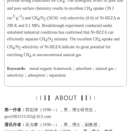
provide strong constraints for CH
. The synergistic effect of pore size
4
and pore surface chemistry results in excellent CH
uptake (39.1
4
3
-1
cm
·g
) and CH
/N
(50/50, vol) selectivity (8.6) of Ni-BZZA at
4
2
298 K and 0.1 MPa. Breakthrough experiment conducted under
simulated industrial conditions has confirmed that Ni-BZZA can
efficiently separate CH
/N
mixture. The excellent CH
uptake and
4
2
4
CH
/N
selectivity of Ni-BZZA indicate its great potential for
4
2
enriching CH
in unconventional natural gas.
4
Keywords:
metal-organic framework
；
adsorbent
；
natural gas
；
selectivity
；
adsorption
；
separation
第一作者：
郭彭涛（1998—），男，博士研究生，
guo1881131265@163.com
通讯作者：
应允攀（1990—），男，博士，副教授，