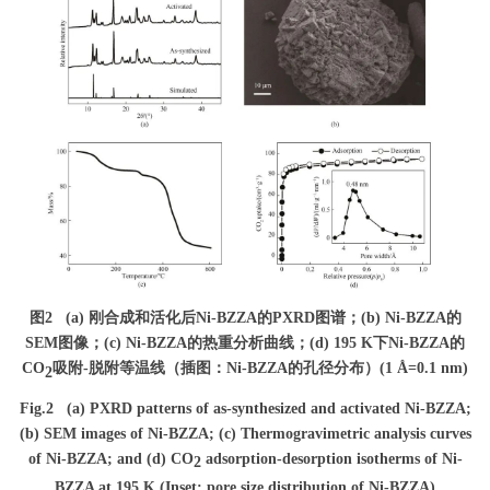
图2
(a) 刚合成和活化后Ni-BZZA的PXRD图谱；(b) Ni-BZZA的
SEM图像；(c) Ni-BZZA的热重分析曲线；(d) 195 K下Ni-BZZA的
CO
吸附-脱附等温线（插图：Ni-BZZA的孔径分布）(1 Å=0.1 nm)
2
Fig.2
(a) PXRD patterns of as-synthesized and activated Ni-BZZA;
(b) SEM images of Ni-BZZA; (c) Thermogravimetric analysis curves
of Ni-BZZA; and (d) CO
adsorption-desorption isotherms of Ni-
2
BZZA at 195 K (Inset: pore size distribution of Ni-BZZA)