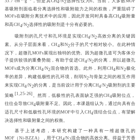
33.7 cm
·g
，但是其CH
/N
选择性仅为6。当前，大多数MOF
4
2
基吸附剂面临着分离选择性和吸附能力之间的权衡，严重阻碍了
MOFs在吸附分离技术中的应用，因此开发同时具备高CH
吸附量
4
和高CH
/N
选择性的吸附剂是十分有必要的。
4
2
吸附剂的孔尺寸和孔环境是实现CH
/N
高效分离的关键因
4
2
素。从分子层面来看，CH
和N
分子的尺寸相对较小。在此种情
4
2
况下，超微孔MOFs展现出独特的优势。因为超微孔道可为客体分
子提供较强的重叠势能，有助于促进CH
/N
的分离，所以超微孔
4
2
MOFs成为分离CH
/N
混合物的首选。此外，利用CH
和N
极化
4
2
4
2
率的差异，构建低极性的孔环境，削弱N
与骨架之间的相互作用
2
来实现CH
/N
的分离，是当前设计用于分离CH
/N
吸附剂的主要
4
2
4
2
[
1
,
25-26
]
策略
。然而，低极性的孔表面缺乏强的CH
吸附位点，
4
往往会导致CH
吸附量不足。因此，本课题组认为，通过向具有合
4
适孔尺寸和低极性孔环境的MOF中引入CH
强结合位点，有望解
4
决选择性和吸附量之间的权衡。
基于上述考虑，本研究构建了一种具有一维超微孔的
MOF（Ni-BZZA），用于CH
/N
混合物的高效分离。得益于芳香
4
2