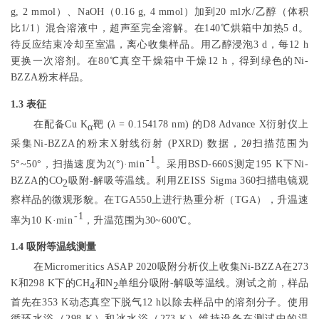
g, 2 mmol）、NaOH（0.16 g, 4 mmol）加到20 ml水/乙醇（体积
比1/1）混合溶液中，超声至完全溶解。在140℃烘箱中加热5 d。
待反应结束冷却至室温，离心收集样品。用乙醇浸泡3 d，每12 h
更换一次溶剂。在80℃真空干燥箱中干燥12 h，得到绿色的Ni-
BZZA粉末样品。
1.3 表征
在配备Cu K
靶 (
λ
= 0.154178 nm) 的D8 Advance X衍射仪上
α
采集Ni-BZZA的粉末X射线衍射 (PXRD) 数据，2
θ
扫描范围为
-1
5°~50°，扫描速度为2(°)·min
。采用BSD-660S测定195 K下Ni-
BZZA的CO
吸附-解吸等温线。利用ZEISS Sigma 360扫描电镜观
2
察样品的微观形貌。在TGA550上进行热重分析（TGA），升温速
-1
率为10 K·min
，升温范围为30~600℃。
1.4 吸附等温线测量
在Micromeritics ASAP 2020吸附分析仪上收集Ni-BZZA在273
K和298 K下的CH
和N
单组分吸附-解吸等温线。测试之前，样品
4
2
首先在353 K动态真空下脱气12 h以除去样品中的溶剂分子。使用
循环水浴（298 K）和冰水浴（273 K）维持设备在测试中的温