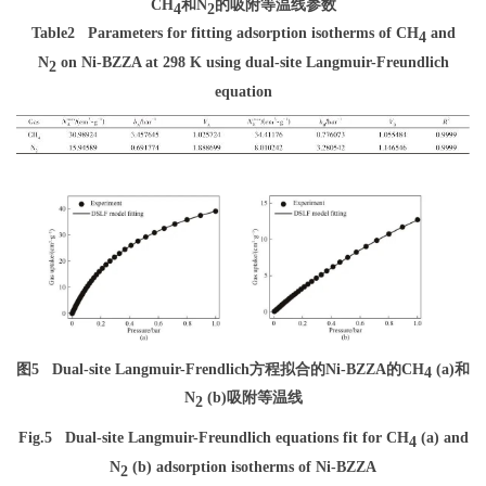
CH
和N
的吸附等温线参数
4
2
Table2
Parameters for fitting adsorption isotherms of CH
and
4
N
on Ni-BZZA at 298 K using dual-site Langmuir-Freundlich
2
equation
图5
Dual-site Langmuir-Frendlich方程拟合的Ni-BZZA的CH
(a)和
4
N
(b)吸附等温线
2
Fig.5
Dual-site Langmuir-Freundlich equations fit for CH
(a) and
4
N
(b) adsorption isotherms of Ni-BZZA
2