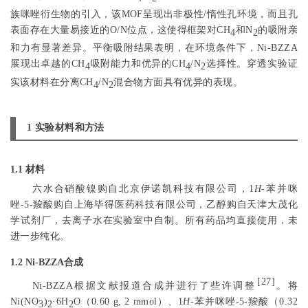
族咪唑衍生物的引入，该MOF呈现出非极性/惰性孔环境，而且孔
表面存在大量易接近的O/N位点，这使得框架对CH
和N
的吸附亲
4
2
和力有显著差异。平衡吸附结果表明，在环境条件下，Ni-BZZA
展现出卓越的CH
吸附能力和优异的CH
/N
选择性。穿透实验证
4
4
2
实该材料在分离CH
/N
混合物方面具有优异的表现。
4
2
1 实验材料和方法
1.1 材料
六水合硝酸镍购自北京伊诺凯科技有限公司，1
H
-苯并咪
唑-5-羧酸购自上海毕得医药科技有限公司，乙醇购自天津大茂化
学试剂厂，去离子水在实验室中自制。所有药品均直接使用，未
进一步纯化。
1.2 Ni-BZZA合成
[
27
]
Ni-BZZA根据文献报道合成并进行了些许调整
。将
Ni(NO
)
·6H
O（0.60 g, 2 mmol）、1
H
-苯并咪唑-5-羧酸（0.32
3
2
2