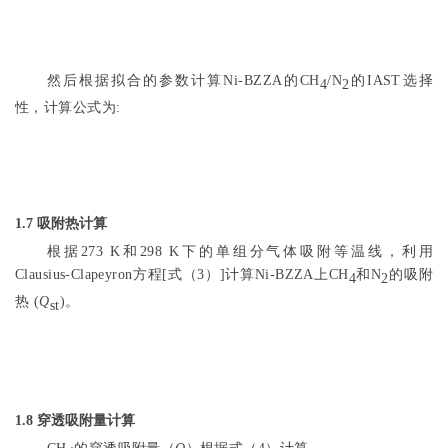
然后根据拟合的参数计算Ni-BZZA的CH
/N
的IAST选择
4
2
性，计算公式为:
1.7 吸附热计算
根据273 K和298 K下的单组分气体吸附等温线，利用
Clausius-Clapeyron方程[
式（3）
]计算Ni-BZZA上CH
和N
的吸附
4
2
热 (
Q
)。
st
1.8 穿透吸附量计算