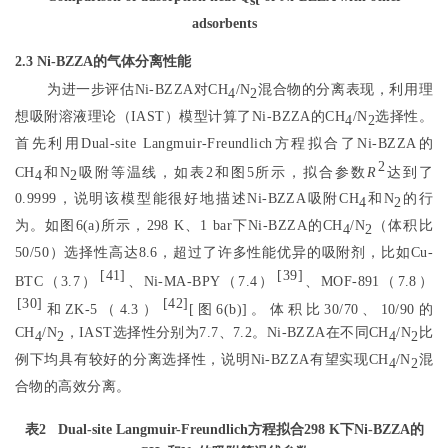
st
adsorbents
2.3 Ni-BZZA的气体分离性能
为进一步评估Ni-BZZA对CH
/N
混合物的分离表现，利用理
4
2
想吸附溶液理论（IAST）模型计算了Ni-BZZA的CH
/N
选择性。
4
2
首先利用Dual-site Langmuir-Freundlich方程拟合了Ni-BZZA的
2
CH
和N
吸附等温线，如
表2
和
图5
所示，拟合参数
R
达到了
4
2
0.9999，说明该模型能很好地描述Ni-BZZA吸附CH
和N
的行
4
2
为。如
图6
(a)所示，298 K、1 bar下Ni-BZZA的CH
/N
（体积比
4
2
50/50）选择性高达8.6，超过了许多性能优异的吸附剂，比如Cu-
[
41
]
[
39
]
BTC（3.7）
、Ni-MA-BPY（7.4）
、MOF-891（7.8）
[
30
]
[
42
]
和ZK-5（4.3）
[
图6
(b)]。体积比30/70、10/90的
CH
/N
，IAST选择性分别为7.7、7.2。Ni-BZZA在不同CH
/N
比
4
2
4
2
例下均具有较好的分离选择性，说明Ni-BZZA有望实现CH
/N
混
4
2
合物的高效分离。
表2
Dual-site Langmuir-Freundlich方程拟合298 K下Ni-BZZA的