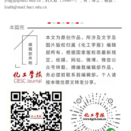
yingyp@buct.edu.cn；
刘大欢（1980—），男，博士，教授，
liudh@mail.buct.edu.cn