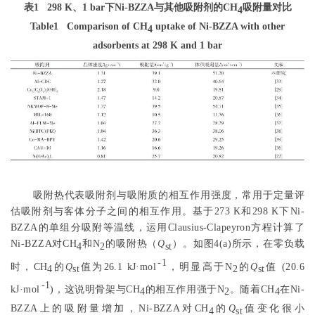
表1
298 K、1 bar下Ni-BZZA与其他吸附剂的CH
吸附量对比
4
Table1
Comparison of CH
uptake of Ni-BZZA with other
4
adsorbents at 298 K and 1 bar
吸附热代表吸附剂与吸附质的相互作用强度，常用于定量评
估吸附剂与客体分子之间的相互作用。基于273 K和298 K下Ni-
BZZA的单组分吸附等温线，运用Clausius-Clapeyron方程计算了
Ni-BZZA对CH
和N
的吸附热（
Q
）。如
图4
(a)所示，在零负载
4
2
st
-1
时，CH
的
Q
值为26.1 kJ·mol
，明显高于N
的
Q
值 (20.6
4
st
2
st
-1
kJ·mol
)，这说明骨架与CH
的相互作用强于N
。随着CH
在Ni-
4
2
4
BZZA上的吸附量增加，Ni-BZZA对CH
的
Q
值变化很小
4
st