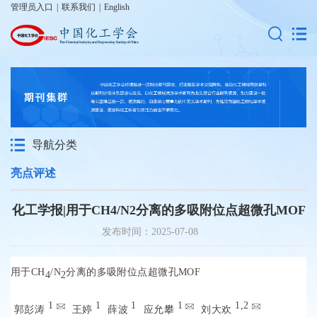
管理员入口
|
联系我们
|
English
导航分类
亮点评述
化工学报|用于CH4/N2分离的多吸附位点超微孔MOF
发布时间：2025-07-08
用于CH
/N
分离的多吸附位点超微孔MOF
4
2
1
1
1
1
1,
2
郭彭涛
王婷
薛波
应允攀
刘大欢