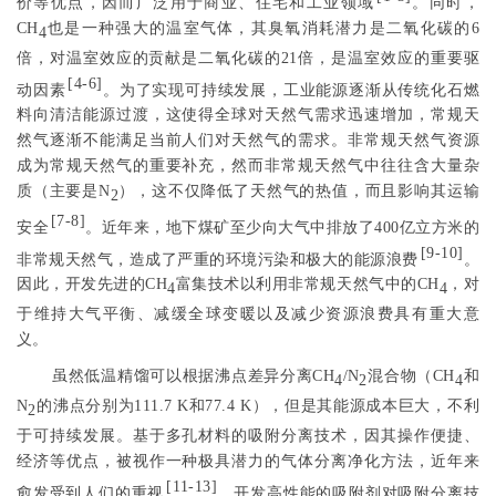
价等优点，因而广泛用于商业、住宅和工业领域
。同时，
CH
也是一种强大的温室气体，其臭氧消耗潜力是二氧化碳的6
4
倍，对温室效应的贡献是二氧化碳的21倍，是温室效应的重要驱
[
4-6
]
动因素
。为了实现可持续发展，工业能源逐渐从传统化石燃
料向清洁能源过渡，这使得全球对天然气需求迅速增加，常规天
然气逐渐不能满足当前人们对天然气的需求。非常规天然气资源
成为常规天然气的重要补充，然而非常规天然气中往往含大量杂
质（主要是N
），这不仅降低了天然气的热值，而且影响其运输
2
[
7-8
]
安全
。近年来，地下煤矿至少向大气中排放了400亿立方米的
[
9-10
]
非常规天然气，造成了严重的环境污染和极大的能源浪费
。
因此，开发先进的CH
富集技术以利用非常规天然气中的CH
，对
4
4
于维持大气平衡、减缓全球变暖以及减少资源浪费具有重大意
义。
虽然低温精馏可以根据沸点差异分离CH
/N
混合物（CH
和
4
2
4
N
的沸点分别为111.7 K和77.4 K），但是其能源成本巨大，不利
2
于可持续发展。基于多孔材料的吸附分离技术，因其操作便捷、
经济等优点，被视作一种极具潜力的气体分离净化方法，近年来
[
11-13
]
愈发受到人们的重视
。开发高性能的吸附剂对吸附分离技