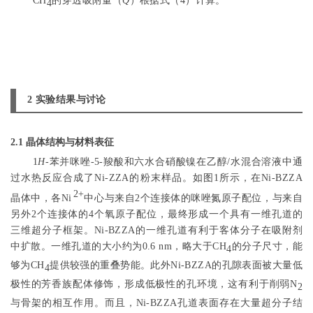
CH
的穿透吸附量（
Q
）根据
式（4）
计算。
4
2 实验结果与讨论
2.1 晶体结构与材料表征
1
H
-苯并咪唑-5-羧酸和六水合硝酸镍在乙醇/水混合溶液中通
过水热反应合成了Ni-ZZA的粉末样品。如
图1
所示，在Ni-BZZA
2+
晶体中，各Ni
中心与来自2个连接体的咪唑氮原子配位，与来自
另外2个连接体的4个氧原子配位，最终形成一个具有一维孔道的
三维超分子框架。Ni-BZZA的一维孔道有利于客体分子在吸附剂
中扩散。一维孔道的大小约为0.6 nm，略大于CH
的分子尺寸，能
4
够为CH
提供较强的重叠势能。此外Ni-BZZA的孔隙表面被大量低
4
极性的芳香族配体修饰，形成低极性的孔环境，这有利于削弱N
2
与骨架的相互作用。而且，Ni-BZZA孔道表面存在大量超分子结