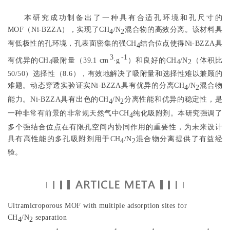
本研究成功制备出了一种具有合适孔环境和孔尺寸的
MOF（Ni-BZZA），实现了CH
/N
混合物的高效分离。该材料具
4
2
有低极性的孔环境，孔表面密集的强CH
结合位点使得Ni-BZZA具
4
3
-1
有优异的CH
吸附量（39.1 cm
·g
）和良好的CH
/N
（体积比
4
4
2
50/50）选择性（8.6），有效地解决了吸附量和选择性难以兼顾的
难题。动态穿透实验证实Ni-BZZA具有优异的分离CH
/N
混合物
4
2
能力。Ni-BZZA具有出色的CH
/N
分离性能和优异的稳定性，是
4
2
一种非常有前景的非常规天然气中CH
纯化吸附剂。本研究强调了
4
多个强结合位点在有限孔空间内协同作用的重要性，为未来设计
具有高性能的多孔吸附剂用于CH
/N
混合物分离提供了有益经
4
2
验。
Ultramicroporous MOF with multiple adsorption sites for
CH
/N
separation
4
2