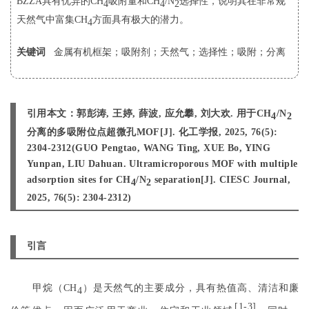
BZZA具有优异的CH
吸附量和CH
/N
选择性，说明其在非常规
4
4
2
天然气中富集CH
方面具有极大的潜力。
4
关键词
金属有机框架
；
吸附剂
；
天然气
；
选择性
；
吸附
；
分离
引用本文：
郭彭涛, 王婷, 薛波, 应允攀, 刘大欢. 用于CH
/N
4
2
分离的多吸附位点超微孔MOF[J]. 化工学报, 2025, 76(5):
2304-2312
(
GUO Pengtao, WANG Ting, XUE Bo, YING
Yunpan, LIU Dahuan. Ultramicroporous MOF with multiple
adsorption sites for CH
/N
separation[J]. CIESC Journal,
4
2
2025, 76(5): 2304-2312
)
引言
甲烷（CH
）是天然气的主要成分，具有热值高、清洁和廉
4
[
1-3
]