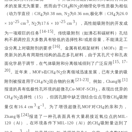
术的发展尤为重要。然而由于CH
和N
的物理化学性质极为相似
4
2
（动力学直径：CH
为0.38 nm, N
为0.36 nm;极化率：CH
为26.0
4
2
4
-25
3
-25
3
× 10
cm
, N
为17.6 × 10
cm
），高性能吸附剂的开发成
2
[
14-15
]
为一项艰巨的任务
。传统吸附剂（如沸石和碳材料）孔结
构不易调控且大多数具有较低的选择性和/或差容量，不能满足工
[
16
]
业分离上对吸附剂的要求
。金属有机框架材料（MOFs）是一
类新兴的具有周期性结构的晶态多孔材料，由于其孔尺寸和孔表
[
15
,
17-
面化学易于调节，在气体吸附和分离领域得到了广泛应用
20
]
。近年来，MOFs在CH
/N
分离领域迅速发展，已有大量的吸
4
2
[
21-23
]
[
1
]
附剂被报道用于CH
/N
混合物的分离
。例如，Chang等
4
2
报道的具有低极性孔环境的超微孔Cu-MOF-SCH
，表现出优异的
3
CH
/N
选择性（15），但因孔隙中缺乏强结合位点导致CH
吸附
4
2
4
3
-1
量仅有16.4 cm
·g
。为了增强超微孔MOF对CH
的亲和力，
4
[
24
]
Zhang等
报道了一种孔表面具有大量易接近氧位点的MIL-
120（Al），在环境条件下MIL-120（Al）的CH
吸附量达到了
4
3
-1