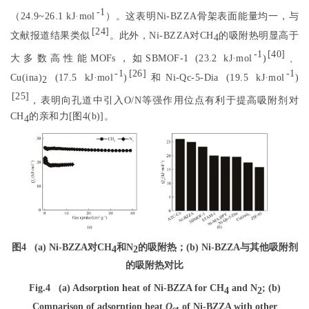
-1
（24.9~26.1 kJ·mol
）。这表明Ni-BZZA骨架表面能量均一，与
[
24
]
文献报道结果类似
。此外，Ni-BZZA对CH
的吸附热明显高于
4
-1
[
40
]
大多数高性能MOFs，如SBMOF-1 (23.2 kJ·mol
)
、
-1
[
26
]
-1
Cu(ina)
(17.5 kJ·mol
)
和Ni-Qc-5-Dia (19.5 kJ·mol
)
2
[
25
]
，表明向孔道中引入O/N等强作用位点有利于提高吸附剂对
CH
的亲和力[
图4
(b)]。
4
图4
(a) Ni-BZZA对CH
和N
的吸附热；(b) Ni-BZZA与其他吸附剂
4
2
的吸附热对比
Fig.4
(a) Adsorption heat of Ni-BZZA for CH
and N
; (b)
4
2
Comparison of adsorption heat
Q
of Ni-BZZA with other