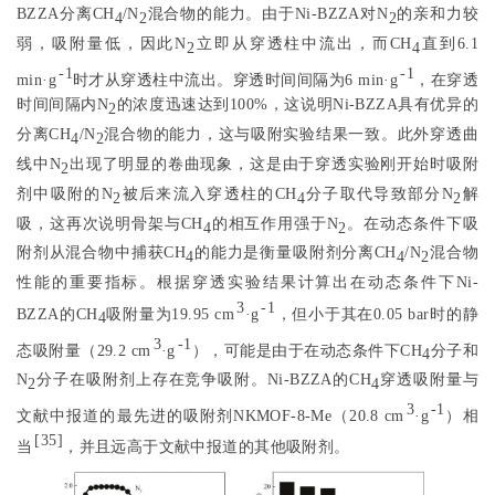
BZZA分离CH
/N
混合物的能力。由于Ni-BZZA对N
的亲和力较
4
2
2
弱，吸附量低，因此N
立即从穿透柱中流出，而CH
直到6.1
2
4
-1
-1
min·g
时才从穿透柱中流出。穿透时间间隔为6 min·g
，在穿透
时间间隔内N
的浓度迅速达到100%，这说明Ni-BZZA具有优异的
2
分离CH
/N
混合物的能力，这与吸附实验结果一致。此外穿透曲
4
2
线中N
出现了明显的卷曲现象，这是由于穿透实验刚开始时吸附
2
剂中吸附的N
被后来流入穿透柱的CH
分子取代导致部分N
解
2
4
2
吸，这再次说明骨架与CH
的相互作用强于N
。在动态条件下吸
4
2
附剂从混合物中捕获CH
的能力是衡量吸附剂分离CH
/N
混合物
4
4
2
性能的重要指标。根据穿透实验结果计算出在动态条件下Ni-
3
-1
BZZA的CH
吸附量为19.95 cm
·g
，但小于其在0.05 bar时的静
4
3
-1
态吸附量（29.2 cm
·g
），可能是由于在动态条件下CH
分子和
4
N
分子在吸附剂上存在竞争吸附。Ni-BZZA的CH
穿透吸附量与
2
4
3
-1
文献中报道的最先进的吸附剂NKMOF-8-Me（20.8 cm
·g
）相
[
35
]
当
，并且远高于文献中报道的其他吸附剂。