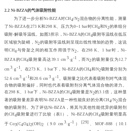
2.2 Ni-BZZA的气体吸附性能
为了进一步分析Ni-BZZA对CH
/N
混合物的分离性能，测量
4
2
了Ni-BZZA在273 K和298 K、压力为0~1 bar时CH
和N
的单组分
4
2
吸附-解吸等温线。如
图3
所示，Ni-BZZA的CH
吸附等温线在低压
4
区域较为陡峭，N
的吸附等温线则呈现出线性增加的趋势，这说
2
明CH
与骨架之间的相互作用强于N
。在298 K、1 bar时，Ni-
4
2
3
-1
BZZA的CH
吸附量高达39.1 cm
·g
，而N
的吸附量仅为12.7
4
2
3
-1
cm
·g
。在273 K、1 bar下，Ni-BZZA的CH
和N
吸附量分别为
4
2
3
-1
3
-1
52.6 cm
·g
和20.6 cm
·g
。吸附量之比代表着吸附剂对气体混
合物的吸附偏好，同时也代表着吸附剂分离气体混合物的潜力。
在298 K、1 bar下，Ni-BZZA的CH
吸附量是N
的3.1倍，这种显
4
2
著的吸附量差异表明Ni-BZZA是一种性能良好的分离CH
/N
混合
4
2
物的吸附剂。为了评估Ni-BZZA，将其与其他性能优异的吸附剂
的CH
吸附量进行了比较（
表1
）。Ni-BZZA的CH
吸附量明显高
4
4
3
-1
[
29
]
于Co
(C
O
)
(OH)
（9.0 cm
·g
）
、MOF-888（10.1
3
4
4
2
2