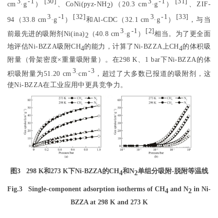
3
-1
[
30
]
3
-1
[
31
]
cm
·g
）
、CoNi(pyz-NH
)（20.3 cm
·g
）
、ZIF-
2
3
-1
[
32
]
3
-1
[
33
]
94（33.8 cm
·g
）
和Al-CDC（32.1 cm
·g
）
，与当
3
-1
[
2
]
前最先进的吸附剂Ni(ina)
（40.8 cm
·g
）
相当。为了更全面
2
地评估Ni-BZZA吸附CH
的能力，计算了Ni-BZZA上CH
的体积吸
4
4
附量（骨架密度×重量吸附量）。在298 K、1 bar下Ni-BZZA的体
3
-3
积吸附量为51.20 cm
·cm
，超过了大多数已报道的吸附剂，这
使Ni-BZZA在工业应用中更具竞争力。
图3
298 K和273 K下Ni-BZZA的CH
和N
单组分吸附-脱附等温线
4
2
Fig.3
Single-component adsorption isotherms of CH
and N
in Ni-
4
2
BZZA at 298 K and 273 K