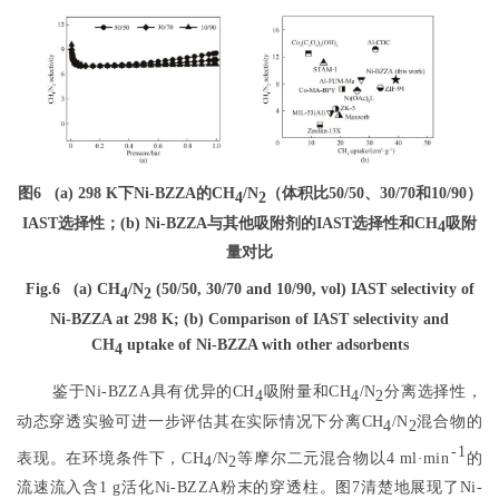
图6
(a) 298 K下Ni-BZZA的CH
/N
（体积比50/50、30/70和10/90）
4
2
IAST选择性；(b) Ni-BZZA与其他吸附剂的IAST选择性和CH
吸附
4
量对比
Fig.6
(a) CH
/N
(50/50, 30/70 and 10/90, vol) IAST selectivity of
4
2
Ni-BZZA at 298 K; (b) Comparison of IAST selectivity and
CH
uptake of Ni-BZZA with other adsorbents
4
鉴于Ni-BZZA具有优异的CH
吸附量和CH
/N
分离选择性，
4
4
2
动态穿透实验可进一步评估其在实际情况下分离CH
/N
混合物的
4
2
-1
表现。在环境条件下，CH
/N
等摩尔二元混合物以4 ml·min
的
4
2
流速流入含1 g活化Ni-BZZA粉末的穿透柱。
图7
清楚地展现了Ni-