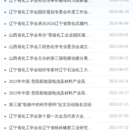
2024-11-06
辽宁省化工学会孙云理事长被续聘为国家履行《禁止化学武器公约》专家委员会委员
2024-08-19
辽宁省化工学会园区规划专委会年度工作会议在沈召开
2024-06-06
辽宁省化工学会承办2024辽宁省禁化武履约能力培训班 在营口成功举办
2023-09-01
山西省化工学会举办“零碳化工企业园区规划与实施高级研修班
2023-09-01
山西省化工学会工程热化学专业委员会成立大会在太原顺利召开
2023-08-21
山西省化工学会主办的第三届电驱动膜分离技术在盐湖资源开发领域的应用研讨会成功召开
2023-06-07
辽宁省化工学会组织专家对辽宁石油化工大学 技术研发项目进行科技成果评价
2022-10-31
2022年中国·贵阳新能源电池及材料产业高质量发展论坛通知（第二轮）
2022-10-13
2022年中国·贵阳新能源电池及材料产业高质量发展论坛通知（第一轮）
2022-07-15
第三届“歌曲中的科学密码”征文活动报名启动
2022-07-05
辽宁省化工学会第十届一次会员代表大会、理事会召开
2021-07-22
辽宁省化工学会在辽宁省铁岭橡胶工业研究设计院召开橡胶专业委员会成立大会