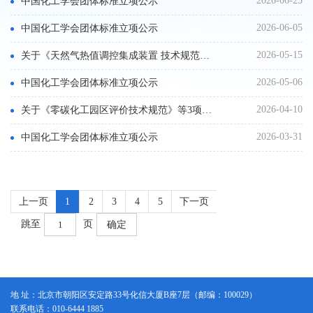
2026-06-25
中国化工学会团体标准立项公示
2026-06-05
中国化工学会团体标准立项公示
2026-05-15
关于《天然气热值调控集成装置 技术规范》等2项团体标准立项的通知
2026-05-06
中国化工学会团体标准立项公示
2026-04-10
关于《零碳化工园区评价技术规范》等3项团体标准立项的通知
2026-03-31
中国化工学会团体标准立项公示
上一页
1
2
3
4
5
下一页
跳至
页
确定
地 址：北京市朝阳区安定路33号化信大厦B座7层（邮编：100029）
联系电话：010-6444 1885