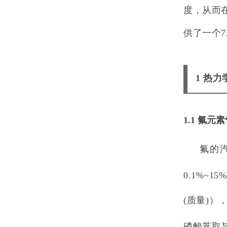
度，从而
供了一个7
1 热力
1.1 氟元
氟的
0.1%~15
(质量)
磷酸萃取