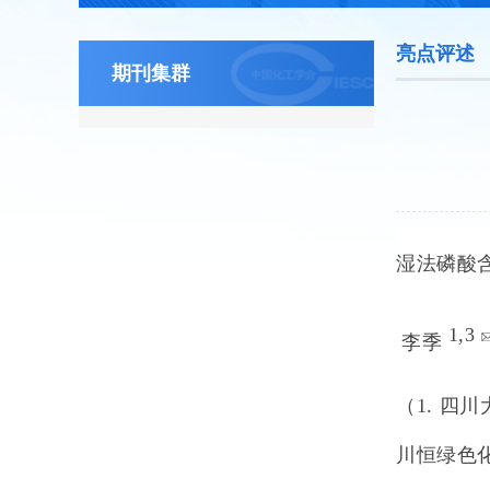
亮点评述
期刊集群
湿法磷酸
1,
3
李季
（
1.
四川大
川恒绿色化