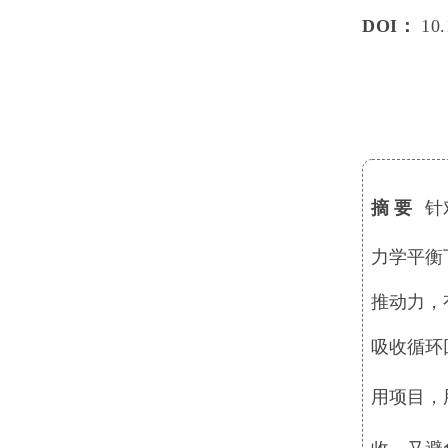
DOI：
10.
摘 要
针
力学平衡
推动力，
吸收循环
用项目，