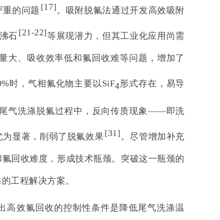
[
17
]
严重的问题
。吸附脱氟法通过开发高效吸附
[
21-22
]
沸石
等展现潜力，但其工业化应用尚需
用量大、吸收效率低和氟回收难等问题，增加了
0%时，气相氟化物主要以SiF
形式存在，易导
4
A尾气洗涤脱氟过程中，反向传质现象——即洗
[
31
]
尤为显著，削弱了脱氟效果
。尽管增加补充
和氟回收难度，形成技术瓶颈。突破这一瓶颈的
靠的工程解决方案。
得出高效氟回收的控制性条件是降低尾气洗涤温