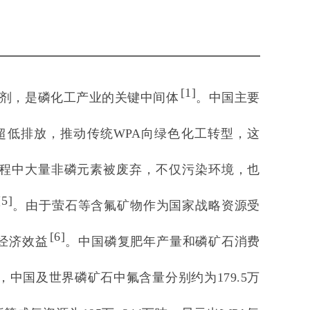
[
1
]
剂，是磷化工产业的关键中间体
。中国主要
超低排放，推动传统WPA向绿色化工转型，这
程中大量非磷元素被废弃，不仅污染环境，也
[
5
]
。由于萤石等含氟矿物作为国家战略资源受
[
6
]
经济效益
。中国磷复肥年产量和磷矿石消费
，中国及世界磷矿石中氟含量分别约为179.5万