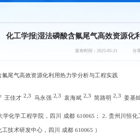
化工学报|湿法磷酸含氟尾气高效资源化
发布时间：2025-05-21
分
含氟尾气高效资源化利用热力学分析与工程实践
2,
3
2,
3
2,
3
2,
3
王佳才
马永强
袁海斌
简路明
姜基
学化学工程学院，四川 成都 610065；
2.
贵州川恒化工
工技术研发中心，四川 成都 610065
）