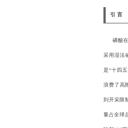
引 言
磷酸
采用湿法
是“十四
浪费了高
到开采限
量占全球