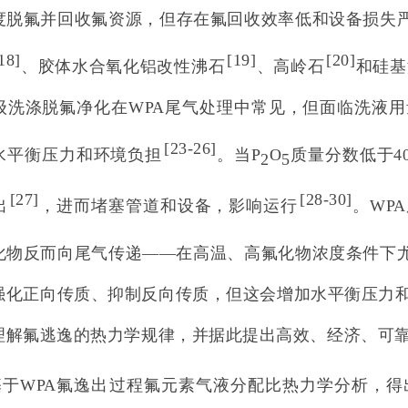
度脱氟并回收氟资源，但存在氟回收效率低和设备损失
18
]
[
19
]
[
20
]
、胶体水合氧化铝改性沸石
、高岭石
和硅基
级洗涤脱氟净化在WPA尾气处理中常见，但面临洗液
[
23-26
]
水平衡压力和环境负担
。当P
O
质量分数低于4
2
5
[
27
]
[
28-30
]
出
，进而堵塞管道和设备，影响运行
。WP
化物反而向尾气传递——在高温、高氟化物浓度条件下
强化正向传质、抑制反向传质，但这会增加水平衡压力
理解氟逃逸的热力学规律，并据此提出高效、经济、可
基于WPA氟逸出过程氟元素气液分配比热力学分析，