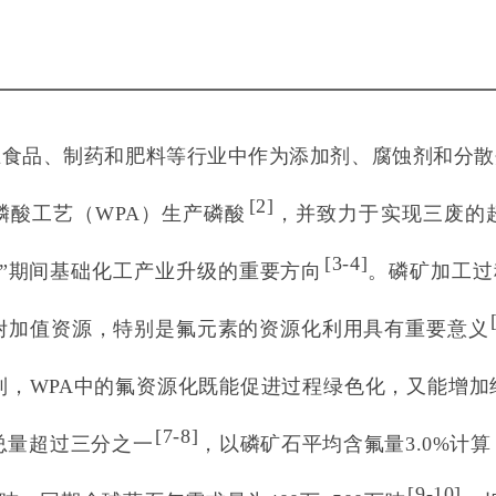
在食品、制药和肥料等行业中作为添加剂、腐蚀剂和分散
[
2
]
磷酸工艺（WPA）生产磷酸
，并致力于实现三废的
[
3-4
]
五”期间基础化工产业升级的重要方向
。磷矿加工过
附加值资源，特别是氟元素的资源化利用具有重要意义
制，WPA中的氟资源化既能促进过程绿色化，又能增加
[
7-8
]
总量超过三分之一
，以磷矿石平均含氟量3.0%计算
[
9-10
]