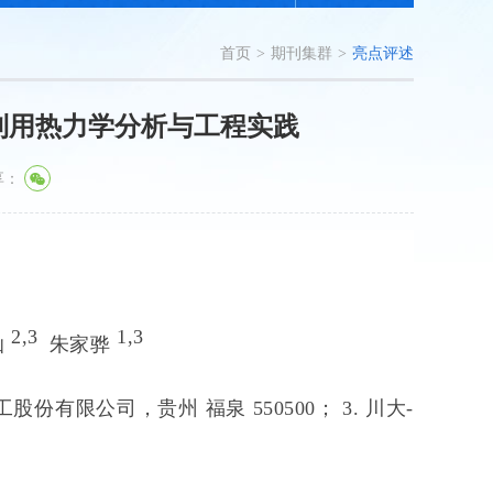
首页
>
期刊集群
>
亮点评述
利用热力学分析与工程实践
享：
2,
3
1,
3
灿
朱家骅
股份有限公司，贵州 福泉 550500；
3.
川大-