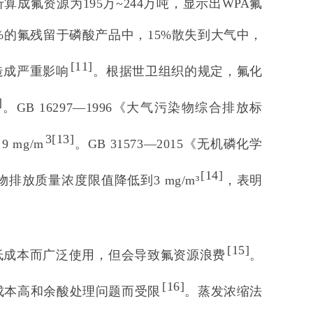
折算成氟资源为195万~244万吨，显示出WPA氟
%的氟残留于磷酸产品中，15%散失到大气中，
[
11
]
造成严重影响
。根据世卫组织的规定，氟化
]
。GB 16297—1996《大气污染物综合排放标
3[
13
]
mg/m
。GB 31573—2015《无机磷化学
[
14
]
放质量浓度限值降低到3 mg/m³
，表明
[
15
]
低成本而广泛使用，但会导致氟资源浪费
。
[
16
]
成本高和余酸处理问题而受限
。蒸发浓缩法