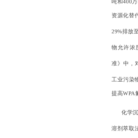
吨和400
资源化替
29%排
物允许浓度为
准》中，对
工业污染
提高WP
化学
溶剂萃取