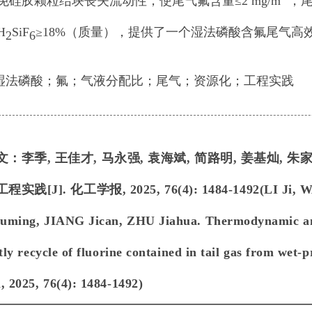
免硅胶颗粒结块丧失流动性，使尾气氟含量≤2 mg/m
，尾
H
SiF
≥18%（质量），提供了一个湿法磷酸含氟尾气高
2
6
湿法磷酸
；
氟
；
气液分配比
；
尾气
；
资源化
；
工程实践
文：
李季, 王佳才, 马永强, 袁海斌, 简路明, 姜基灿
实践[J]. 化工学报, 2025, 76(4): 1484-1492
(
LI Ji, 
uming, JIANG Jican, ZHU Jiahua. Thermodynamic anal
ntly recycle of fluorine contained in tail gas from wet
, 2025, 76(4): 1484-1492
)