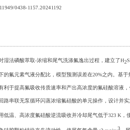
11949/0438-1157.20241192
对湿法磷酸萃取-浓缩和尾气洗涤氟逸出过程，建立了H
S
2
下的氟元素气液分配比，模型预测误差在20%之内。基
有利于提高氟吸收传质速率和产出高浓度的氟硅酸溶液，
回路串联无泵循环闪蒸浓缩氟硅酸的单元操作，设计并实施
用低温、高浓度氟硅酸逆流吸收并冷却尾气低于323 K
3