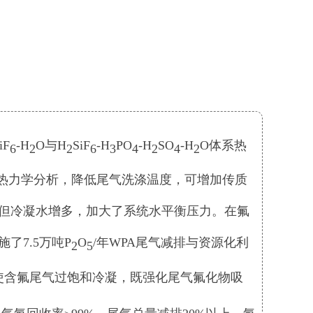
iF
-H
O与H
SiF
-H
PO
-H
SO
-H
O体系热
6
2
2
6
3
4
2
4
2
于热力学分析，降低尾气洗涤温度，可增加传质
但冷凝水增多，加大了系统水平衡压力。在氟
了7.5万吨P
O
/年WPA尾气减排与资源化利
2
5
，使含氟尾气过饱和冷凝，既强化尾气氟化物吸