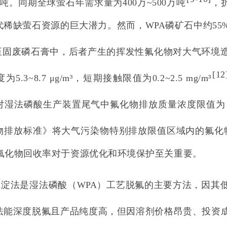
万吨。同期全球萤石年需求量为400万~500万吨
，
代稀缺萤石资源的巨大潜力。然而，WPA磷矿石中约55
放至固废磷石膏中，后者产生的挥发性氟化物对大气环境
[
12
5.3~8.7 μg/m³，短期接触限值为0.2~2.5 mg/m³
湿法磷酸生产装置尾气中氟化物排放质量浓度限值为 9 
物排放标准》将大气污染物特别排放限值区域内的氟化物排
A氟化物回收率对于资源优化和环境保护至关重要。
沉淀法是湿法磷酸（WPA）工艺脱氟的主要方法，因其
法能深度脱氟且产品纯度高，但因溶剂价格昂贵、投资