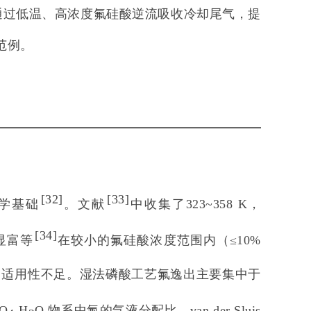
通过低温、高浓度氟硅酸逆流吸收冷却尾气，提
范例。
[
32
]
[
33
]
学基础
。文献
中收集了323~358 K，
[
34
]
显富等
在较小的氟硅酸浓度范围内（≤10%
，适用性不足。湿法磷酸工艺氟逸出主要集中于
O
-H
O 物系中氟的气液分配比。van der Sluis