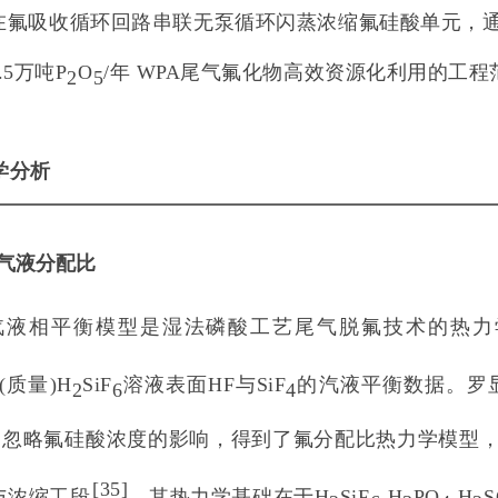
在氟吸收循环回路串联无泵循环闪蒸浓缩氟硅酸单元，
.5万吨P
O
/年 WPA尾气氟化物高效资源化利用的工程
2
5
学分析
素气液分配比
汽液相平衡模型是湿法磷酸工艺尾气脱氟技术的热力
%(质量)H
SiF
溶液表面HF与SiF
的汽液平衡数据。罗
2
6
4
），忽略氟硅酸浓度的影响，得到了氟分配比热力学模型
[
35
]
与浓缩工段
，其热力学基础在于H
SiF
-H
PO
-H
S