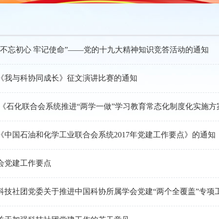
“不忘初心 牢记使命”——党的十九大精神知识竞答活动的通知
《我与科协同成长》征文演讲比赛的通知
 《石化联合会系统推进“两学一做”学习教育常态化制度化实施方
《中国石油和化学工业联合会系统2017年党建工作要点》的通知
学会党建工作要点
科技社团党委关于推进中国科协所属学会党建“两个全覆盖”专项