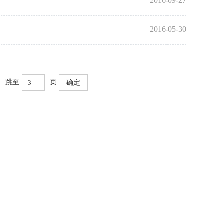
2016-09-27
2016-05-30
跳至
页
确定