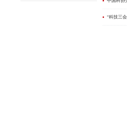
中国科协
“科技三