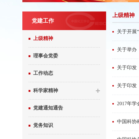
上级精神
党建工作
关于开展
上级精神
关于举办
理事会党委
关于印发
工作动态
关于印发
科学家精神
2017年
党建通知通告
中国科协
党务知识