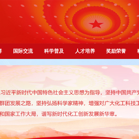
群
国际交流
科学普及
人才培养
奖励荣誉