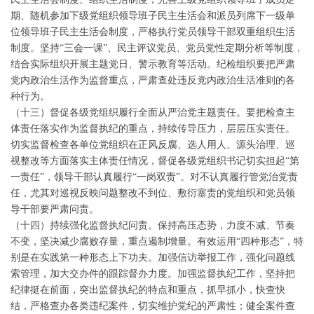
期、随机参加下级党组织领导班子民主生活会和派员列席下一级单
位领导班子民主生活会制度，严格执行党员领导干部双重组织生活
制度。坚持“三会一课”、民主评议党员、党员党性定期分析等制度，
结合实际组织开展主题党日、警示教育等活动。纪检组织要把严肃
党内政治生活作为监督重点，严肃查处违反党内政治生活准则的各
种行为。
（十三）督促各级党组织履行全面从严治党主题责任。要把检查主
体责任落实作为监督执纪的重点，持续传导压力，层层压实责任。
切实监督检查各单位党组织在正风反腐、选人用人、源头治理、巡
视整改等方面落实主体责任情况，督促各级党组织书记切实担起“第
一责任”，领导干部认真履行“一岗双责”。对不认真履行管党治党责
任，尤其对巡视反映问题整改不到位、敷衍塞责的党组织和党员领
导干部要严肃问责。
（十四）持续强化监督执纪问责。保持高压态势，力度不减、节奏
不变，坚决减少腐败存量，重点遏制增量。有效运用“四种形态”，特
别是在实践第一种形态上下功夫。加强信访举报工作，强化问题线
索管理，加大交办件的跟踪督办力度。加强监督执纪工作，坚持把
纪律挺在前面，突出监督执纪的特点和重点，抓早抓小，快查快
结，严格查办各类违纪案件，切实维护党纪的严肃性；健全案件查