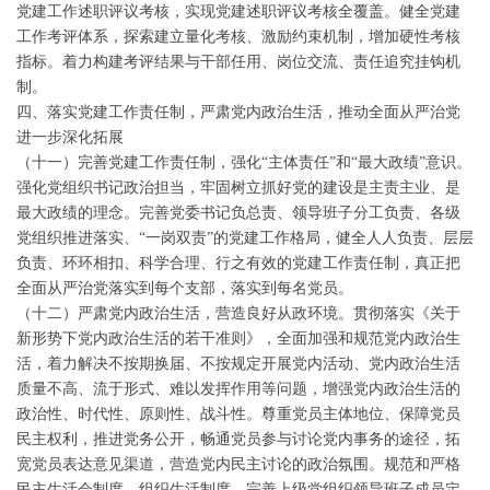
党建工作述职评议考核，实现党建述职评议考核全覆盖。健全党建
工作考评体系，探索建立量化考核、激励约束机制，增加硬性考核
指标。着力构建考评结果与干部任用、岗位交流、责任追究挂钩机
制。
四、落实党建工作责任制，严肃党内政治生活，推动全面从严治党
进一步深化拓展
（十一）完善党建工作责任制，强化“主体责任”和“最大政绩”意识。
强化党组织书记政治担当，牢固树立抓好党的建设是主责主业、是
最大政绩的理念。完善党委书记负总责、领导班子分工负责、各级
党组织推进落实、“一岗双责”的党建工作格局，健全人人负责、层层
负责、环环相扣、科学合理、行之有效的党建工作责任制，真正把
全面从严治党落实到每个支部，落实到每名党员。
（十二）严肃党内政治生活，营造良好从政环境。贯彻落实《关于
新形势下党内政治生活的若干准则》，全面加强和规范党内政治生
活，着力解决不按期换届、不按规定开展党内活动、党内政治生活
质量不高、流于形式、难以发挥作用等问题，增强党内政治生活的
政治性、时代性、原则性、战斗性。尊重党员主体地位、保障党员
民主权利，推进党务公开，畅通党员参与讨论党内事务的途径，拓
宽党员表达意见渠道，营造党内民主讨论的政治氛围。规范和严格
民主生活会制度、组织生活制度，完善上级党组织领导班子成员定