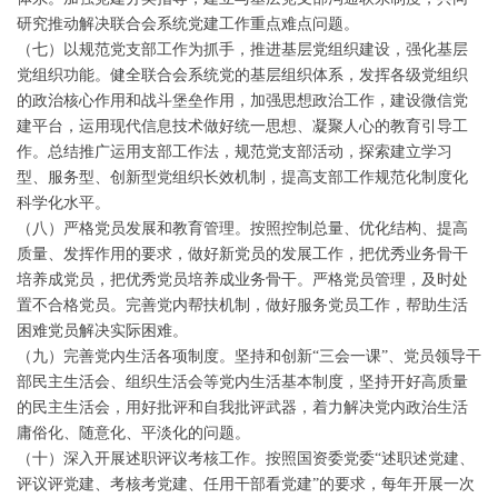
研究推动解决联合会系统党建工作重点难点问题。
（七）以规范党支部工作为抓手，推进基层党组织建设，强化基层
党组织功能。健全联合会系统党的基层组织体系，发挥各级党组织
的政治核心作用和战斗堡垒作用，加强思想政治工作，建设微信党
建平台，运用现代信息技术做好统一思想、凝聚人心的教育引导工
作。总结推广运用支部工作法，规范党支部活动，探索建立学习
型、服务型、创新型党组织长效机制，提高支部工作规范化制度化
科学化水平。
（八）严格党员发展和教育管理。按照控制总量、优化结构、提高
质量、发挥作用的要求，做好新党员的发展工作，把优秀业务骨干
培养成党员，把优秀党员培养成业务骨干。严格党员管理，及时处
置不合格党员。完善党内帮扶机制，做好服务党员工作，帮助生活
困难党员解决实际困难。
（九）完善党内生活各项制度。坚持和创新“三会一课”、党员领导干
部民主生活会、组织生活会等党内生活基本制度，坚持开好高质量
的民主生活会，用好批评和自我批评武器，着力解决党内政治生活
庸俗化、随意化、平淡化的问题。
（十）深入开展述职评议考核工作。按照国资委党委“述职述党建、
评议评党建、考核考党建、任用干部看党建”的要求，每年开展一次