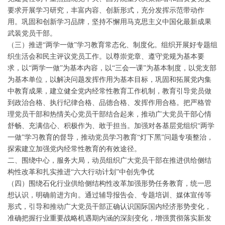
要求开展学习研究，丰富内容、创新形式，充分发挥示范带动作
用。巩固和创新学习品牌，坚持不懈用马克思主义中国化最新成果
武装党员干部。
（三）推进“两学一做”学习教育常态化、制度化。组织开展好专题组
织生活会和民主评议党员工作。以尊崇党章、遵守党规为基本要
求，以“两学一做”为基本内容，以“三会一课”为基本制度，以党支部
为基本单位，以解决问题发挥作用为基本目标，巩固和拓展党内集
中教育成果，建立健全党内经常性教育工作机制，教育引导党员做
到政治合格、执行纪律合格、品德合格、发挥作用合格。把严格管
理党员干部和热情关心党员干部结合起来，推动广大党员干部心情
舒畅、充满信心、积极作为、敢于担当。加强对各基层党组织“两学
一做”学习教育的督导，推动党员学习教育“灯下黑”问题专项整治，
探索建立加强党内经常性教育的有效途径。
二、围绕中心，服务大局，动员组织广大党员干部在推进供给侧结
构性改革和扎实推进“六大行动计划”中创先争优
（四）围绕石化行业供给侧结构性改革加强形势任务教育，统一思
想认识，明确前进方向。通过辅导报告会、专题培训、媒体宣传等
形式，引导和推动广大党员干部正确认识国际国内经济形势变化，
准确把握行业重要战略机遇期内涵的深刻变化，增强贯彻落实新发