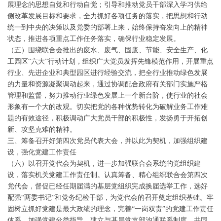
展理念的思想自觉和行动自觉；引导和推动党员干部深入学习供给
侧改革发展目标和要求，全力抓好各项任务的落实，把思想和行动
统一到中央的决策以及党委的部署上来，始终保持奋发向上的精神
状态，推进各项重点工作任务落实，确保行业稳定发展。
（五）围绕联合会推出的废水、废气、固废、节能、安全生产、化
工园区“六大”行动计划，组织广大党员发挥先锋模范作用，开展重点
行业、先进企业和典型园区进行经验交流，把全行业推动绿色发展
的力量和资源凝聚调动起来，通过协调配合政府有关部门实施严格
管理和监督，努力推动行业绿色发展上一个新台阶，使行业的社会
形象有一个大的改观。切实把党的各种优势转化为破解业务工作难
题的有效途径，积极调动广大党员干部的积极性，发扬勇于开拓创
新、攻坚克难的精神。
三、筹备召开好第四次党员代表大会，并以此为契机，加强组织建
设，强化党建工作责任
（六）以召开党代会为契机，进一步加强联合会系统的党组织建
设，落实机关党建工作责任制。认真筹备、精心组织联合会第四次
党代会，督促已经任期届满的基层党组织完成换届选举工作，选好
配强“两委书记”和党务纪检干部，为党代会的召开奠定组织基础。牢
固树立抓好党建是最大政绩的理念，完善“一岗双责”的党建工作责任
体系。加强党建分类指导，建立与基层党支部沟通联系制度，共同