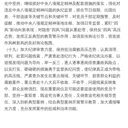
化中坚持。继续抓好中央八项规定精神及配套措施的落实，强化对
违反中央八项规定精神问题的执纪监督，抓住节日假期、出国出
差、干部选拔等关键节点和关键环节，对党员干部定期预警、及时
提醒，推动中央八项规定精神落地生根。加强日常监督，紧盯“四
风”新动向新表现，对隐形“四风”问题从重处理，保持反“四风”高压
态势。发挥正反典型的教育警示作用，加强宣传舆论引导，营造抓
作风树新风的良好舆论氛围。
（十九）加大纪律审查力度。保持惩治腐败高压态势，认真清理、
研判、处置问题线索，严肃查处违纪行为，严格依纪依法办案。以
巡视发现问题为导向，举一反三，逐人逐事逐岗排查廉政风险点，
以实打实、硬碰硬的措施勇于监督执纪问责，使纪律真正成为带电
的高压线。严肃查办发生在重点领域、关键环节、损害群众利益的
腐败案件，重点查处十八大后不收敛、不收手，问题线索反映集
中、群众反映强烈、现在重要岗位且可能还要提拔使用的党员干
部。坚持一案双查，既追究当事人责任，又倒查追究相关领导责
任。深入剖析典型案例，结合典型案例开展警示教育，加大通报曝
光力度，充分发挥案件的惩戒和治本功能。