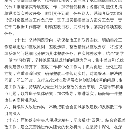
定向，明确整改要求，推动整改落实；领导班子成员根据整改方案
的分工推进落实专项整改工作，加强督促检查；各部门对照任务清
单逐项落实整改任务，做到责任到岗、任务到人。系统各级党组织
书记对巡视整改工作负总责，班子成员根据整改方案分工负责，责
任部门根据工作部署，明确整改目标、完成时限，落实好各项整改
任务。
（十七）坚持问题导向，确保整改工作取得实效。明确整改工
作指导思想和整改原则、整改步骤、整改措施及整改要求，将巡视
组反馈的问题细化分解为具体整改任务。在实施整改中，结合“两学
一做”学习教育，坚持以巡视组反馈的问题为导向，集中整改和长效
机制建设双管齐下，整改工作和中心工作两手抓两促进，强化过程
控制，注重跟踪问效，确保整改工作落到实处。对能够马上解决的
问题，即知即改，立行立改;对涉及深层次体制机制改革的问题，制
定工作方案，持续深入推进;对涉及整改的重要事项、关键环节和难
点问题，领导班子集体研究，加强指导，推进落实，确保每一件整
改任务高标准完成。
六、持续深入改进作风，不断把联合会党风廉政建设和反腐败工作
引向深入
（十八）严格落实中央八项规定精神，坚决反对“四风”。结合巡视整
改工作，建立完善推进作风建设的长效机制，在坚持中深化、在深