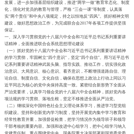
发展，进一步加强基层组织建设，推进“两学一做”教育常态化、制度
化，强化对党员的教育与管理，严格 “三会一课”等制度，认真落
实“两个责任”和中央八项规定，持之以恒地反“四风”。抓好精神文明
建设，做好思想政治工作，为完成联合会2017年各项工作提供坚强
保证。
一、深入学习贯彻党的十八届六中全会和习近平总书记系列重要讲
话精神，全面推进联合会系统思想理论建设
（一）抓好党的十八届六中全会和习近平总书记系列重要讲话精神
的学习贯彻，牢固树立“四个意识”，坚定“四个自信”。用习近平总书
记系列重要讲话精神武装头脑、指导实践、推动工作，切实强化政
治意识、大局意识、核心意识、看齐意识，不断增强道路自信、理
论自信、制度自信、文化自信，确保在思想上政治上行动上同以习
近平同志为核心的党中央保持高度一致。紧密结合新形势下全面从
严治党要求，认真学习领会党的十八届六中全会精神，抓好党内各
项法规的学习贯彻、落地生根，坚定不移推进全面从严治党。
（二）继续深化中国特色社会主义理论体系学习，推进学习型党组
织建设。坚持和创新党内学习制度，坚持开展党内集中学习教育和
经常性教育并重，加强督促检查，把学习情况作为领导班子和领导
干部考核的重要内容。加强和改进中心组学习，把中心组学习纳入
党建责任制，重点围绕党中央、国务院重大决策部署和国资委党委