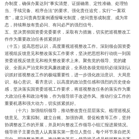
办制度，确保办案达到“事实清楚、证据确凿、定性准确、处理恰
当、手续完备、程序合法”的要求。强化责任追究，实行“一案双
查”，建立问责典型案例通报曝光制度，使问责形成制度、成为常
态，持续释放有责必问、有问必严的强烈信号。
五、坚决贯彻国资委党委要求，采取有力措施，切实把巡视整改工
作作为重要政治任务抓紧抓好
（十五）提高思想认识，高度重视巡视整改工作。深刻领会国资委
巡视组反馈意见和整改落实工作要求，坚决把思想和行动统一到国
资委巡视反馈意见和相关整改要求上来。聚焦党的领导、党的建
设、全面从严治党和党风廉政建设，全系统各级党组织必须深刻认
识抓好巡视整改工作的极端重要性，进一步强化政治意识、大局意
识、核心意识、看齐意识，以高度的政治责任感和强烈的历史使命
感，坚决落实国资委巡视工作要求，将巡视整改任务的落实作为重
大政治任务和政治考验，作为领导班子改进作风、推动行业工作的
重要机遇和强大动力，切实抓紧抓好。
（十六）加强组织领导，推动整改责任层层落实。梳理巡视反
馈意见、方案拟制、建立台账、加强协调、督促检查等工作，坚持
协调整改工作的开展，并及时向整改工作领导小组汇报进展情况。
领导班子主要负责人认真落实第一责任人责任，每个环节亲自把关