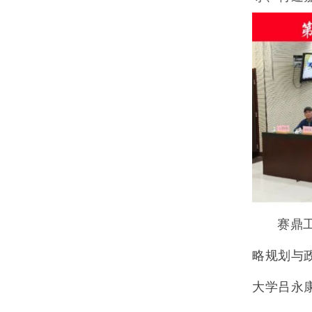
赛鼎
略规划与
大学吕永