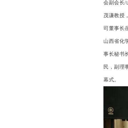
会副会长
/
茂谦教授
司董事长
山西省化
事长秘书
民，副理
幕式
。