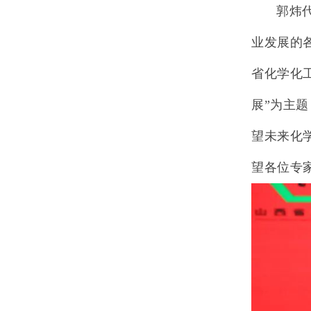
郭炜
业发展的
省化学化
展”为主题
望未来化
望各位专