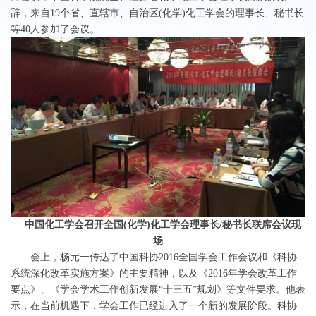
辞，来自
19
个省、直辖市、自治区
(
化学
)
化工学会的理事长、秘书长
等
40
人参加了会议。
中国化工学会召开全国
(
化学
)
化工学会理事长
/
秘书长联席会议现
场
会上，杨元一传达了中国科协
2016
全国学会工作会议和《科协
系统深化改革实施方案》的主要精神，以及《
2016
年学会改革工作
要点》、《学会学术工作创新发展
“
十三五
”
规划》等文件要求。他表
示，在当前机遇下，学会工作已经进入了一个新的发展阶段。科协