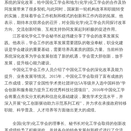
系统的深化改革，给中国化工学会和地方
(
化学
)
化工学会的合作及协
同发展带来了很多契机
;
与此同时，国家新一轮机构改革和职能转变
的实施，意味着学会工作机制和模式的创新和工作内容的拓展。他
表示，期待本次联席会的召开，对全国
(
化学
)
化工学会共同探讨改革
方向、交流创新经验、互相支持协同发展起到积极的促进作用。
江苏省化学化工学会秘书长赵伟建分享了学会的改革发展实
践。他表示，学会工作的改革发展需要团队的敬业奉献，职业化建
设是学会建设的重要基础，需要培养高素质的团队力量。当前科协
系统深化改革为学会发展创造了新的机遇，学会需大胆创新，放手
发展，提升核心能力建设。
中国化工学会工作人员介绍了中国化工学会的深化改革及能力
提升、业务发展等情况。
2015
年，中国化工学会取得了富有成效的
工作成绩，荣获了全国性学术类社团评估
5A
等级并入选中国科协
“
学
会创新和服务能力提升工程优秀科技社团项目
”
。
2016
年中国化工学
会将重点夯实分支机构和信息化基础建设，聚焦学术交流水平，并
深入开展
“
化工创新驱动助力示范系列工程
”
，并力求在承接政府转移
职能、科学普及、人才培养等方面做出更大的成绩。
全国
(
化学
)
化工学会的理事长、秘书长对化工学会取得的创新改
革成绩给予了积极评价，并就各自的特色发展创新模式进行了交流