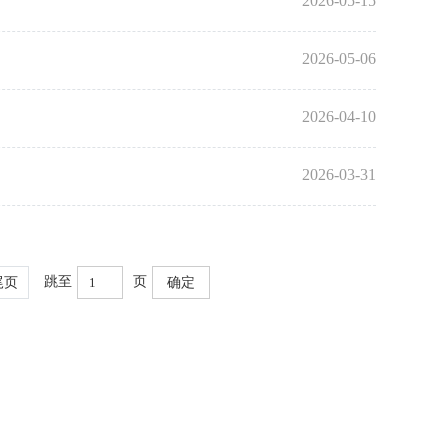
2026-05-15
2026-05-06
2026-04-10
2026-03-31
跳至
页
尾页
确定