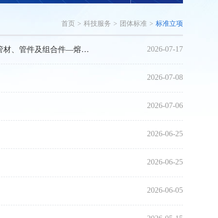
首页
>
科技服务
>
团体标准
>
标准立项
2026-07-17
关于《超高分子量聚乙烯（PE-UHMW）和高分子量聚乙烯（PE-HMW）管材、管件及组合件—熔体体积流动速率的测定》等4项团体标准立项的通知
2026-07-08
2026-07-06
2026-06-25
2026-06-25
2026-06-05