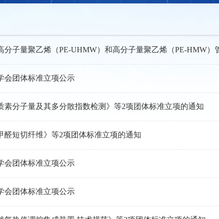
学会团体标准立项公示
质素分子量及其多分散指数检测》等2项团体标准立项的通知
甲醛短切纤维》等2项团体标准立项的通知
学会团体标准立项公示
学会团体标准立项公示