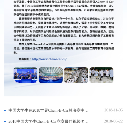
2018-11-05
中国大学生在2018世界Chem-E-Car总决赛中再创佳绩
2018-06-22
2018中国大学生Chem-E-Car竞赛最佳视频奖——大连理工大学