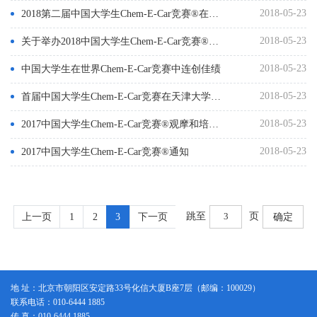
2018-05-23
2018第二届中国大学生Chem-E-Car竞赛®在天津成功举办
2018-05-23
关于举办2018中国大学生Chem-E-Car竞赛®的通知
2018-05-23
中国大学生在世界Chem-E-Car竞赛中连创佳绩
2018-05-23
首届中国大学生Chem-E-Car竞赛在天津大学成功举办
2018-05-23
2017中国大学生Chem-E-Car竞赛®观摩和培训通知
2018-05-23
2017中国大学生Chem-E-Car竞赛®通知
跳至
页
上一页
1
2
3
下一页
确定
地 址：北京市朝阳区安定路33号化信大厦B座7层（邮编：100029）
联系电话：010-6444 1885
传 真：010-6444 1885