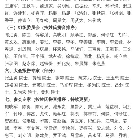
王康军、王铁军、魏进家、吴明铂、伍振毅、辛忠、邢华斌、邢卫
红、许建和、杨春晖、杨鹏、杨晟、张洛红、张秋禹、张树彪、张
香平、仲崇立、周春松、周景文、周贤太、朱俊武
（三）组织委员会（按姓氏拼音排序）
陈汇勇、陈曲、傅容湛、高晓明、顾学红、郭媛、何珍红、胡军、
黄文欢、惠俊峰、姜珉、李春、李冬、李善建、李爽、李云锋、林
春迎、刘恩周、刘庆超、楼宏铭、马晓轩、王宝俊、王海花、王文
珍、王向旭、王小强、武占省、徐抗震、闫龙、杨贵东、杨立荣、
张琰图、赵永席、赵宗保、郑化安、朱晨辉、朱燕燕
六、大会报告专家（部分）
张生勇 院士、黄维 院士、张涛 院士、陈芬儿 院士、王玉忠 院士、
郑裕国 院士、元英进 院士、马光辉 院士、杨为民 院士、吕剑 院
士、朱为宏 院士、黄和 院士
七、参会专家（按姓氏拼音排序，持续更新）
鲍晓军、陈勇、陈可泉、池永贵、董晋湘、樊江莉、范益群、冯拥
军、付峰、傅杰、戈钧、顾学红、郭凯、郭志前、何静、何珍红、
贺高红、侯琳熙、华茜、黄延强、黄玉东、纪红兵、江莉龙、姜
岷、李春、李文英、李雪辉、李映伟、梁振兴、梁志武、刘义、刘
惠玉、刘立明、路建美、罗正鸿、吕雪峰、吕永琴、马骧、乔凯、