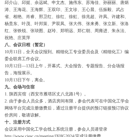
邱介山、邱挺、佘远斌、申文杰、施伟东、苏海佳、孙丽丽、唐炳
涛、王海花、王海辉、王双印、王文珍、王心晨、伍振毅、武占
省、相艳、肖睿、邢卫红、徐红、徐虹、徐兆超、许凤、许建和、
杨贵东、叶茂、叶邦策、尹双凤、张大伟、张来勇、张立新、张洛
红、张铁锐、张琰图、赵玲、郑明远、郑仁朝、周雍进、朱永法、
祝艳、庄英萍
八、会议日程（暂定）
10月11日，全天会议报到。精细化工专业委员会及《精细化工》编
委会联席工作会议。
10月12日—13日上午，开幕式、大会报告、专题报告、分会场报
告，海报展示。
10月13日下午，离会。
九、会场与住宿
1. 陕西宾馆（西安市雁塔区丈八北路1号）。
2. 由于参会人员众多，酒店房间有限，参会代表可在中国化工学会
网络平台完成注册缴费后，通过注册平台提供的预订链接预订协议
价房间，敬请谅解。
十、注册方式
会议采用中国化工学会线上系统注册，参会人员请登录
http://www.ciesc.cn/meeting/JXHG2024/完成注册缴费。