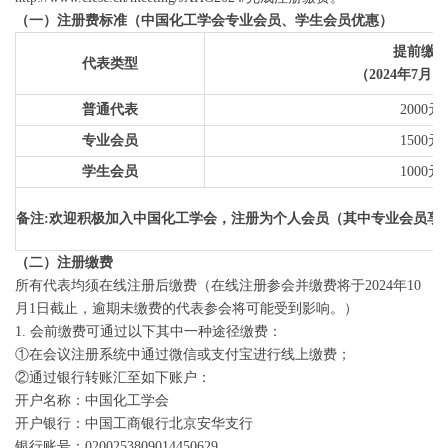
（一）注册费标准（中国化工学会专业会员、学生会员优惠）
提前缴
代表类型
（
2024
年
7
月
15
普通代表
2000元
专业会员
1500元
学生会员
1000元
备注
:
欢迎积极加入中国化工学会，注册为个人会员（其中专业会员享
（二）注册缴费
所有代表均须在线注册后缴费（在线注册参会并缴费将于2024年10
月1日截止，逾期未缴费的代表参会将可能受到影响。）
1. 会前缴费可通过以下其中一种途径缴费：
①在会议注册系统中通过微信或支付宝进行线上缴费；
②通过银行转账汇至如下账户：
开户名称：中国化工学会
开户银行：中国工商银行北京安华支行
银行账号：0200253809014450629