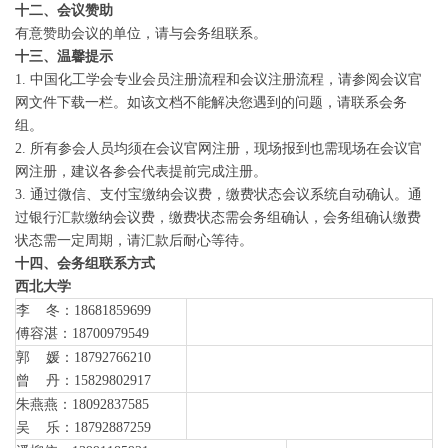
十二、会议赞助
有意赞助会议的单位，请与会务组联系。
十三、温馨提示
1. 中国化工学会专业会员注册流程和会议注册流程，请参阅会议官
网文件下载一栏。如该文档不能解决您遇到的问题，请联系会务
组。
2. 所有参会人员均须在会议官网注册，现场报到也需现场在会议官
网注册，建议各参会代表提前完成注册。
3. 通过微信、支付宝缴纳会议费，缴费状态会议系统自动确认。通
过银行汇款缴纳会议费，缴费状态需会务组确认，会务组确认缴费
状态需一定周期，请汇款后耐心等待。
十四、会务组联系方式
西北大学
李
冬：18681859699
傅容湛：
18700979549
郭 媛：18792766210
曾 丹：15829802917
朱燕燕：18092837585
吴 乐：18792887259