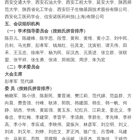
西安交通大学、西安石油大学、西安工程大学、延安大学、陕西师
范大学、陕西省化工学会、西安巨子生物基因技术股份有限公司、
西安化工医药学会、信安诺医药科技(上海)有限公司
五、会议组织机构
（一）学术指导委员会（按姓氏拼音排序）
陈芬儿、陈建峰、陈学思、段雪、黄和、黄维、黄小卫、刘中民、
吕剑、马光辉、彭孝军、钱旭红、任其龙、沈寅初、谭天伟、田
禾、王玉忠、徐南平、杨为民、应汉杰、元英进、张立群、张联
盟、张平祥、张生勇、张涛、郑裕国、周济、朱为宏
（二）学术委员会
大会主席
彭孝军 范代娣
委
员（按姓氏拼音排序）
鲍晓军、陈小强、陈新民、董晋湘、樊江莉、范代娣、范益群、方
向晨、费贵强、付峰、耿涛、郭凯、韩建国、韩生、韩一帆、何
静、胡杰、华炜、黄延强、黄玉东、纪红兵、江莉龙、姜忠义、李
春忠、李红梅、李建荣、李晋平、李清彪、李群生、李先锋、李祥
高、李小年、李应成、李映伟、梁振兴、林彦军、刘立明、刘义、
刘涛、刘又年、刘铮、刘忠文、罗正鸿、骆广生、吕雪峰、马建
中、马新宾、乔凯、屈撑囤、佘远斌、汤亚杰、苏海佳、王靖岱、