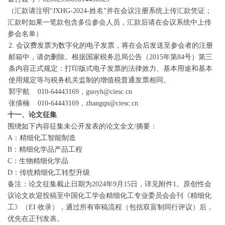
（汇款请注明“JXHG-2024-姓名”并在会议注册系统上传汇款凭证；
汇款时如果一笔款包含多位参会人员，汇款后请在会议系统中上传
参会名单）
2. 会议费发票为数字化的电子发票，将在会后发送至参会者的注册
邮箱中，请勿删除。根据国家税务总局公告（2015年第84号）第三
条内容正式规定：打印版式电子发票的法律效力、基本用途和基本
使用规定等与税务机关监制的增值税普通发票相同。
郭宇航 010-64443169，guoyh@ciesc.cn
张倩楠 010-64443169，zhangqn@ciesc.cn
十一、论文征集
围绕如下内容征集未公开发表的论文全文/摘要：
A：精细化工智能制造
B：精细化学品产品工程
C：生物精细化学品
D：传统精细化工转型升级
备注：论文征集截止日期为2024年9月15日，详见附件1。原创性会
议论文欢迎投稿至中国化工学会精细化工专业委员会会刊《精细化
工》（EI 收录），通过所有审稿流程（包括双盲制同行评议）后，
优先在正刊发表。