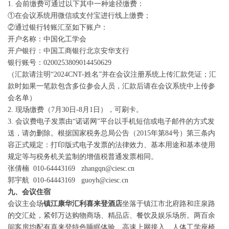
1. 会前缴费可通过以下其中一种途径缴费：
①在会议系统用微信或支付宝进行线上缴费；
②通过银行转账汇至如下账户：
开户名称：中国化工学会
开户银行：中国工商银行北京安华支行
银行账号：0200253809014450629
（汇款请注明“2024CNT-姓名”并在会议注册系统上传汇款凭证；汇
款时如果一笔款包含多位参会人员，汇款后请在会议系统中上传参
会名单）
2. 现场缴费（7月30日-8月1日），可刷卡。
3. 会议费电子发票由“诺诺网”平台以手机短信或电子邮件的方式发
送，请勿删除。根据国家税务总局公告（2015年第84号）第三条内
容正式规定：打印版式电子发票的法律效力、基本用途和基本使用
规定等与税务机关监制的增值税普通发票相同。
张倩楠 010-64443169 zhangqn@ciesc.cn
郭宇航 010-64443169 guoyh@ciesc.cn
九、会议住宿
会议主会场
镇江康华汇利喜来登酒店
坐落于镇江市北府路和庄泉路
的交汇处，紧邻万达购物商场、精品店、餐饮及娱乐场所。两百余
间客房均配有喜来登特色睡眠体验、高速上网接入、人体工学座椅