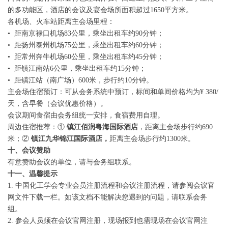
的多功能区，酒店的会议及宴会场所面积超过1650平方米。
各机场、火车站距离主会场里程：
• 距南京禄口机场83公里，乘坐出租车约90分钟；
• 距扬州泰州机场75公里，乘坐出租车约60分钟；
• 距常州奔牛机场60公里，乘坐出租车约45分钟；
• 距镇江南站6公里，乘坐出租车约15分钟；
• 距镇江站（南广场）600米，步行约10分钟。
主会场住宿预订：可从会务系统中预订，标间和单间价格均为¥ 380/
天，含早餐（会议优惠价格）。
会议期间食宿由会务组统一安排，食宿费用自理。
周边住宿推荐：①
镇江佰润粤海国际酒店
，距离主会场步行约690
米；②
镇江九华锦江国际酒店，
距离主会场步行约1300米。
十、会议赞助
有意赞助会议的单位，请与会务组联系。
十一、温馨提示
1. 中国化工学会专业会员注册流程和会议注册流程，请参阅会议官
网文件下载一栏。如该文档不能解决您遇到的问题，请联系会务
组。
2. 参会人员须在会议官网注册，现场报到也需现场在会议官网注