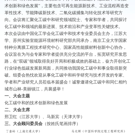
术创新和绿色发展”，主要包含可再生能源新技术、工业流程再造变
革性技术、节能降碳新技术、二氧化碳捕集与转化技术等研究方
向。会议将汇聚化工碳中和研究领域院士、专家和学者，共同探讨
化工碳中和领域的最新进展、技术前沿和产业变革性关键技术。
本次会议由中国化工学会化工碳中和技术专业委员会主办，江苏大
学、苏州实验室能源环境材料研究部共同承办，南京工业大学国家
特种分离膜工程技术研究中心、国家高性能膜材料创新中心协办，
会议旨在为与会专家和学者提供充分交流的平台，拓宽研究开发思
路，在“双碳”领域取得良好开局和积极成效的基础上，奋力开创化工
行业绿色低碳发展新局面，共同推动我国化工碳中和事业取得新突
破。组委会热忱欢迎从事化工碳中和科学研究与技术开发的专家、
学者和产业研究人员莅临本届盛会！诚挚邀请化工碳中和同仁相约
城市山林-美丽镇江，共襄盛举！
一、大会主题
化工碳中和的技术创新和绿色发展
二、大会主席
邢卫红（江苏大学）、马新宾（天津大学）
三、大会顾问委员会
（按姓氏笔画排序）