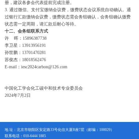
册，建议各参会代表提前完成注册。
3. 通过微信、支付宝缴纳会议费，缴费状态会议系统自动确认。通
过银行汇款缴纳会议费，缴费状态需会务组确认，会务组确认缴费
状态需一定周期，请汇款后耐心等待。
十二、会务组联系方式
许 晖：15896387738
李卫星：13913956191
孙世鹏：13701470281
苏俊杰：18018562476
E-mail：iesc2024carbon@126.com
中国化工学会化工碳中和技术专业委员会
2024年7月2日
地 址：北京市朝阳区安定路33号化信大厦B座7层（邮编：100029）
联系电话：010-6444 1885