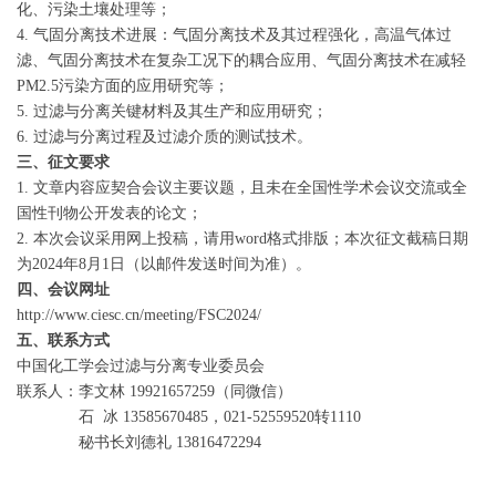
化、污染土壤处理等；
4. 气固分离技术进展：气固分离技术及其过程强化，高温气体过
滤、气固分离技术在复杂工况下的耦合应用、气固分离技术在减轻
PM2.5污染方面的应用研究等；
5. 过滤与分离关键材料及其生产和应用研究；
6. 过滤与分离过程及过滤介质的测试技术。
三、征文要求
1. 文章内容应契合会议主要议题，且未在全国性学术会议交流或全
国性刊物公开发表的论文；
2. 本次会议采用网上投稿，请用word格式排版；本次征文截稿日期
为2024年8月1日（以邮件发送时间为准）。
四、会议网址
http://www.ciesc.cn/meeting/FSC2024/
五、联系方式
中国化工学会过滤与分离专业委员会
联系人：李文林 19921657259（同微信）
石 冰 13585670485，021-52559520转1110
秘书长刘德礼 13816472294