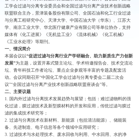
工学会过滤与分离专业委员会和全国过滤与分离产业技术创新战略
联盟联合主办，景津装备股份有限公司、全国石油和化工行业过滤
与分离工程研究中心、天津大学、中国石油大学（华东）、江苏大
学、南京工业大学、华北医疗健康产业有限公司等单位协办，支持
媒体有《化工进展》《无机盐工业》《流体机械》《化工机械》
《工业水处理》等期刊。
一、情况简介
本届会议以
“促进过滤与分离行业产学研融合、助力新质生产力创新
发展”
为主题，设置开幕式暨主论坛、学术特邀报告会、技术交流论
坛、青年科技工作者论坛、重点企业参观等丰富的专题及配套活
动。会议同期召开“中国化工学会过滤与分离专委会二届二次会
议”“全国过滤与分离产业技术创新战略联盟座谈会”等。
二、主要议题
1. 国内外过滤与分离技术发展趋势与展望；包括：难过滤物料的强
化过滤，膜过滤技术及新型膜材料的开发和应用，传统过滤与膜过
滤的集成技术研究等；
2. 过滤与分离技术在新材料、新能源（包括清洁能源）、储能装
备、先进制造、电子信息等各个领域中应用研究；
3. 过滤技术与水处理技术、废水回收与利用、中水回用、水的净