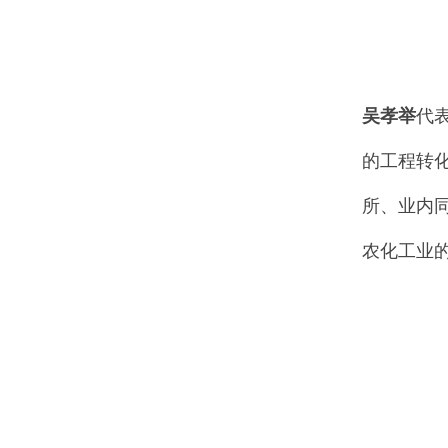
吴孝举
代
的工程转
所、业内
农化工业