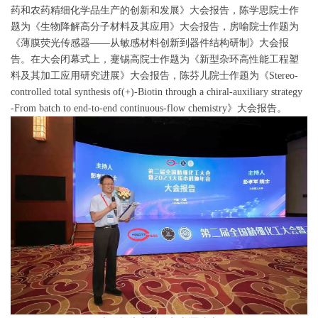
药和农药精细化学品生产的创新和发展》大会报告，陈学思院士作
题为《生物降解高分子材料及其应用》大会报告，房喻院士作题为
《薄膜荧光传感器——从敏感材料创新到器件结构研制》大会报
告。在大会闭幕式上，蹇锡高院士作题为《新型杂环高性能工程塑
料及其加工应用研究进展》大会报告，陈芬儿院士作题为《Stereo-
controlled total synthesis of(+)-Biotin through a chiral-auxiliary strategy
-From batch to end-to-end continuous-flow chemistry》大会报告。