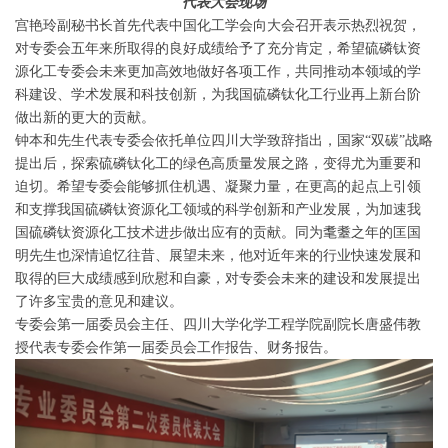
代表大会现场
宫艳玲副秘书长首先代表中国化工学会向大会召开表示热烈祝贺，
对专委会五年来所取得的良好成绩给予了充分肯定，希望硫磷钛资
源化工专委会未来更加高效地做好各项工作，共同推动本领域的学
科建设、学术发展和科技创新，为我国硫磷钛化工行业再上新台阶
做出新的更大的贡献。
钟本和先生代表专委会依托单位四川大学致辞指出，国家“双碳”战略
提出后，探索硫磷钛化工的绿色高质量发展之路，变得尤为重要和
迫切。希望专委会能够抓住机遇、凝聚力量，在更高的起点上引领
和支撑我国硫磷钛资源化工领域的科学创新和产业发展，为加速我
国硫磷钛资源化工技术进步做出应有的贡献。同为耄耋之年的匡国
明先生也深情追忆往昔、展望未来，他对近年来的行业快速发展和
取得的巨大成绩感到欣慰和自豪，对专委会未来的建设和发展提出
了许多宝贵的意见和建议。
专委会第一届委员会主任、四川大学化学工程学院副院长唐盛伟教
授代表专委会作第一届委员会工作报告、财务报告。