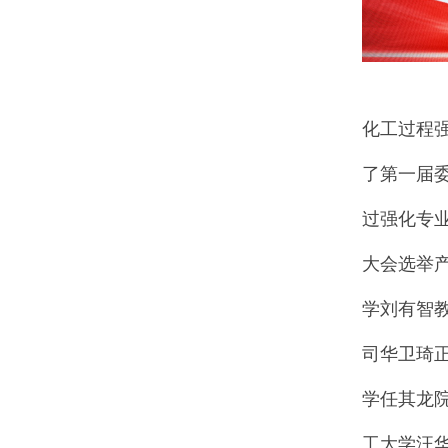
化工过程
了第一届
过强化专
大会选举
学刘有智
司华卫琦
学任其龙
工大学汪