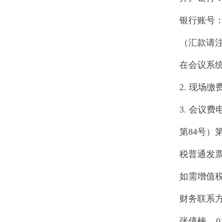
银行账号：02
（汇款请注
在会议系
2. 现场缴
3. 会议
第84号
税普通发
如需增值
财务联系
张倩楠 010-