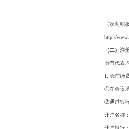
（欢迎积
http://
（二）注
所有代表
1. 会前
①在会议
②通过银
开户名称
开户银行