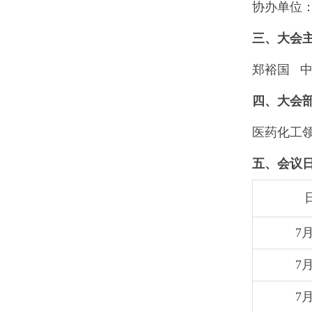
协办单位
三、大会
郑裕国 
四、大会
医药化工
五、会议
7
7
7