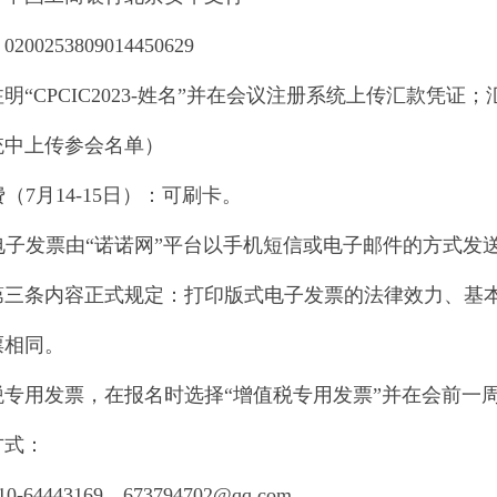
00253809014450629
明“CPCIC2023-姓名”并在会议注册系统上传汇款凭
统中上传参会名单）
费（7月14-15日）：可刷卡。
费电子发票由“诺诺网”平台以手机短信或电子邮件的方式发
）第三条内容正式规定：打印版式电子发票的法律效力、基
票相同。
税专用发票，在报名时选择“增值税专用发票”并在会前一
方式：
64443169，673794702@qq.com