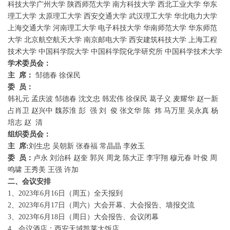
科技大学广州大学 陕西师范大学 南方科技大学 西北工业大学 华东
理工大学 太原理工大学 西安交通大学 武汉理工大学 华北电力大学
上海交通大学 河南理工大学 电子科技大学 华南师范大学 华东师范
大学 北京航空航天大学 南京邮电大学 西安建筑科技大学 上海工程
技术大学 中国科学院大学 中国科学院化学研究所 中国科学技术大学
学术委员会：
主
席：
邹德春 徐保民
委
员：
韩礼元 孟庆波 邹德春 沈文忠 韩宏伟 徐保民 葛子义 麦耀华 赵一新
占肖卫 赵兴中 魏苏淮 彭 强 刘 俊 张文华 陈 炜 马万里 吴永真 杨
培志 赵 清
组织委员会：
主
席
:
刘生忠 吴朝新 张春福 常晶晶 李效玉
委
员：
卢永 刘治科 赵奎 郭兴 周龙 陈大正 李宇翔 穆元春 叶俊 周
鸣啸 王秀美 王强 许加
二、会议安排
1、2023年6月16日（周五）全天报到
2、2023年6月17日（周六）大会开幕、大会报告、墙报交流
3、2023年6月18日（周日）大会报告、会议闭幕
4、会议酒店：西安天域凯莱大饭店