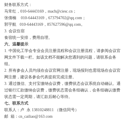
财务联系方式：
马常红，010-64443169，mach@ciesc.cn；
张倩楠 010-64443169，673794702@qq.com；
郭宇航 010-64443169，857627596@qq.com。
3. 会议住宿
食宿统一安排，费用自理。
六、温馨提示
1. 中国化工学会专业会员注册流程和会议注册流程，请参阅会议官
网文件下载一栏。如该文档不能解决您遇到的问题，请联系会务
组。
2. 所有参会人员均须在会议官网注册，现场报到也需现场在会议官
网注册，建议各参会代表提前完成注册。
3. 通过微信、支付宝缴纳会议费，缴费状态会议系统自动确认。通
过银行汇款缴纳会议费，缴费状态需会务组确认，会务组确认缴费
状态需一定周期，请汇款后耐心等待。
七、联系方式
联系人：卢 永 13810248811 （微信同号）
邮 箱：cn_cailiao@163.com