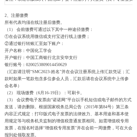
2、注册缴费
所有代表均须在线注册后缴费。
（1） 会前缴费可通过以下其中一种途径缴费：
①在会议系统用微信或支付宝进行线上缴费；
②通过银行转账汇至如下账户：
开户名称：中国化工学会
开户银行：中国工商银行北京安华支行
银行账号：0200253809014450629
（汇款请注明“SMC2023-姓名”并在会议注册系统上传汇款凭证；汇
款时如果一笔款包含多位参会人员，汇款后请在会议系统中上传参
会名单）
（2） 现场缴费（6月16-19日）：可刷卡。
（3） 会议费电子发票由“诺诺网”平台以手机短信或电子邮件的方式
发送，请勿删除。根据国家税务总局公告（2015年第84号）第三条
内容正式规定：打印版式电子发票的法律效力、基本用途和基本使
用规定等与税务机关监制的增值税普通发票相同。如需增值税专用
发票，在报名时选择“增值税专用发票”并在会前一周缴费，可在大会
报到处领取发票。