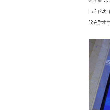
术前沿，
与会代表
议在学术