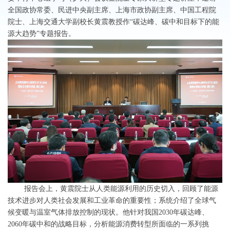
全国政协常委、民进中央副主席、上海市政协副主席、中国工程院
院士、上海交通大学副校长黄震教授作“碳达峰、碳中和目标下的能
源大趋势”专题报告。
报告会上，黄震院士从人类能源利用的历史切入，回顾了能源
技术进步对人类社会发展和工业革命的重要性；系统介绍了全球气
候变暖与温室气体排放控制的现状。他针对我国2030年碳达峰、
2060年碳中和的战略目标，分析能源消费转型所面临的一系列挑