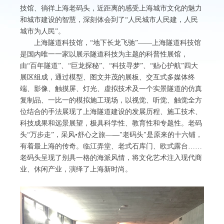
技馆、徜徉上海老码头，近距离的感受上海城市文化的魅力
和城市建设的智慧，深刻体会到了“人民城市人民建，人民
城市为人民”。
上海隧道科技馆，“地下长龙飞驰”——上海隧道科技馆
是国内唯一一家以展示隧道科技为主题的科普性展馆，
由“百年隧道”、“巨龙探秘”、“科技寻梦”、“贴心护航”四大
展区组成，通过模型、图文并茂的展板、交互式多媒体终
端、影像、触摸屏、灯光、虚拟技术及一个实景隧道的仿真
复制品、一比一的模拟施工现场，以视觉、听觉、触觉全方
位结合的手法展现了上海隧道建设的发展历程、施工技术、
科技成果和远景展望，极具科学性、教育性和专题性。老码
头“万步走”，采风•舒心之旅—
—
"老码头"是原来的
十六铺
，
有着最上海的传奇。临江弄堂、老式石库门、欧式露台……
老码头呈现了别具一格的海派风情，将文化艺术注入现代商
业、
休闲产业
，演绎了上海新时尚。