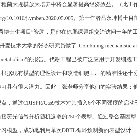
工程菌大规模放大培养中将会显著提高经济效益。（此工
.org/10.1016/j.ymben.2020.05.005
。第一作者吕永坤博士目
优秀博士生项目”资助，是他在徐鹏课题组交流访问一年的
学的张杰研究员做了“Combining mechanistic and machine-
ophan metabolism”的报告。代谢工程已被广泛应用
，根据现有模型的理性设计和改造细胞工厂的精准性还十
学习具有很大潜力。因此，张老师分享他们的实验结果：
点，通过CRISPR/Cas9技术对其插入6个不同强度的启
连接荧光信号分析随机选取的250个表型。通过整合基因
习模型，成功地利用单次DBTL循环预测新的表型设计，