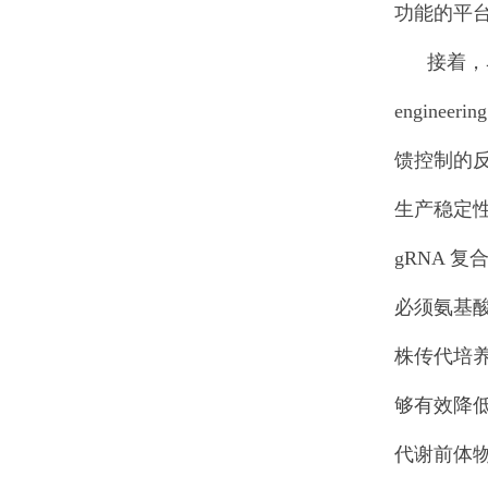
功能的平
接着，马里兰大
enginee
馈控制的
生产稳定性
gRNA 
必须氨基
株传代培
够有效降
代谢前体物