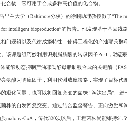
台化合物，它可用于合成多种高价值的化合物。
学（Baltimore分校）的徐鹏助理教授做了“The marriage of sy
ring for intelligent bioproduction”的报
反相门逻辑以及代谢成瘾特性，使得工程化的产油耶氏酵
。该课题组巧妙利用识别脂肪酸的转录因子Por1，动态驱动dC
复合体能够动态抑制产油耶氏酵母脂肪酸合成的关键酶（FAS1
酸亮氨酸为响应因子，利用代谢成瘾策略，实现了目标代
养的退化问题，也可以将回复突变的菌株 “淘汰出局”。
低菌株的自发回复突变。通过结合监督警告、正向激励和
质malony-CoA，传代320次以后，工程菌株尚能维持9