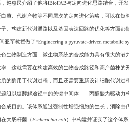
，赵惠民介绍了他将iBioFAB与定向进化思路结合，开发了CR
蛋白质、代谢产物等不同层次的定向进化策略，可以在短
分子、构建新代谢通路以及基因表达回路的优化等方面都
了“Engineering a pyruvate-driven metabolic syste
绿色生物制造方面，微生物系统的合成能力具有很大的潜
效率，这就需要在构建高效的生物合成路径和高产菌株的
优质的酶用于代谢过程，而且还需要重新设计细胞代谢过
课题组以糖酵解途径中的关键中间体——丙酮酸为驱动力
物合成目的。该体系通过强制性增强细胞的生长，消除由
们在大肠杆菌（
Escherichia coli
）中构建并证实了这个体系