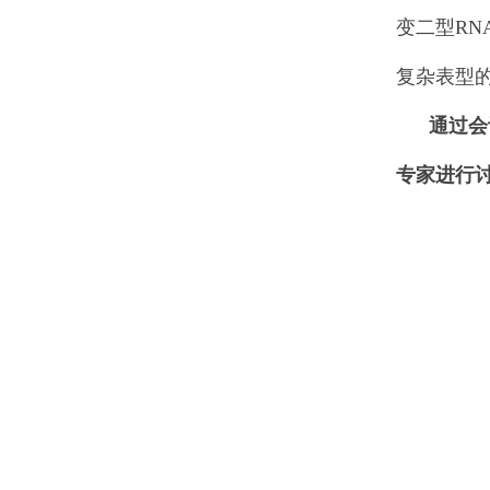
变二型R
复杂表型
通过会
专家进行