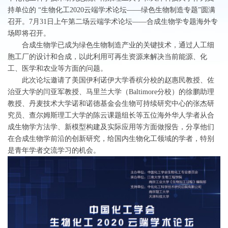
持单位的 “生物化工2020云端学术论坛——绿色生物制造专题”圆满
召开。7月31日上午第二场云端学术论坛——合成生物学专题海外专
场即将召开。
合成生物学已成为绿色生物制造产业的关键技术，通过人工细
胞工厂的设计和合成，以此利用可再生资源来解决当前能源、化
工、医学和农业等方面的问题。
此次论坛邀请了美国伊利诺伊大学香槟分校的赵惠民教授、佐
治亚大学的闫亚军教授、马里兰大学（Baltimore分校）的徐鹏助理
教授、丹麦技术大学诺和诺德基金会生物可持续研究中心的张杰研
究员、查尔姆斯理工大学的陈云课题组长等五位海外华人学者从合
成生物学方法学、新模型构建及实际应用等方面做报告，分享他们
在合成生物学前沿的创新研究，给国内生物化工领域的学者，特别
是青年学者交流学习的机会。