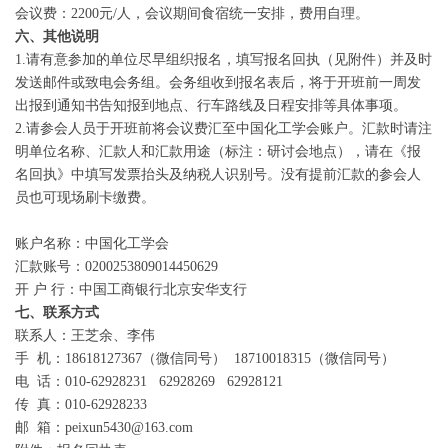
会议费：2200元/人，会议期间食宿统一安排，费用自理。
14
刘 昕
中韩武汉石化设备工程
六、其他说明
15
蔡培源
中石化九江石化机动处
1.请有意参加的单位尽早组织报名，填写报名回执（见附件）并及时
发送邮件或致电会务组。会务组收到报名表后，将于开班前一周发
16
张振强
中石化青岛炼化设备
出报到通知书告知报到地点、行车路线及日程安排等具体事项。
2.请参会人员于开班前将会议费汇至中国化工学会账户。汇款时请注
17
易轶虎
石油化工管理干部学院
明单位名称、汇款人和汇款用途（标注：研讨会地点），请在《报
名回执》中填写发票抬头及纳税人识别号。没有提前汇款的参会人
中石化金陵石化设备
18
王 旸
员也可现场刷卡缴费。
负责人
19
陈孝辉
中石化燕山石化储运
账户名称：中国化工学会
汇款账号：0200253809014450629
开 户 行：中国工商银行北京安华支行
七、联系方式
联系人：王芝余、李伟
手 机：18618127367（微信同号） 18710018315（微信同号）
电 话：010-62928231 62928269 62928121
传 真：010-62928233
邮 箱：peixun5430@163.com