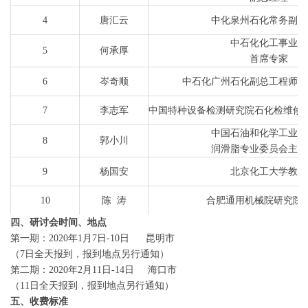
4
唐汇云
中化泉州石化常务副总
中石化化工事业部
5
何承厚
首席专家
6
岑奇顺
中石化广州石化副总工程师、
7
李志军
中国特种设备检测研究院石化检维修
中国石油和化学工业联
8
郭小川
润滑脂专业委员会主任
9
杨国安
北京化工大学教授
10
陈 涛
合肥通用机械院研究院
四、研讨会时间、地点
11
兴成宏
中石油辽阳石化公司机动设备处设备
第一期：2020年1月7日-10日 昆明市
（7日全天报到，报到地点另行通知）
12
朱晓明
中石化武汉石化副总工程师
第二期：2020年2月11日-14日 海口市
（11日全天报到，报到地点另行通知）
13
汤衢明
中石化镇海炼化机动处
五、收费标准