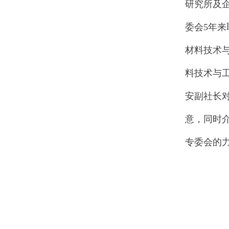
研究所及
委会5年
材料技术
料技术与
安副社长
意，同时
专委会的