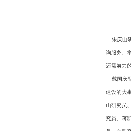
朱庆山研
询服务、
还需努力
戴国庆副
建设的大
山研究员
究员、蒋