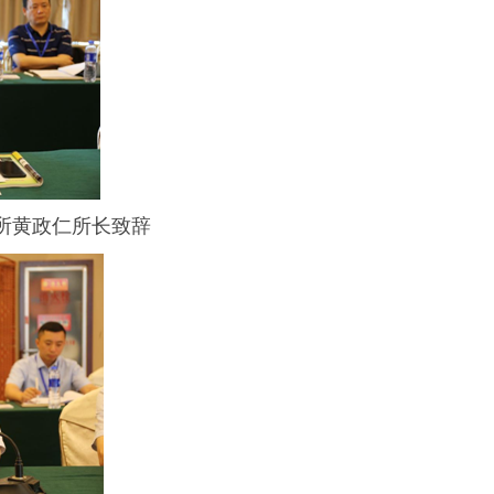
所黄政仁所长致辞