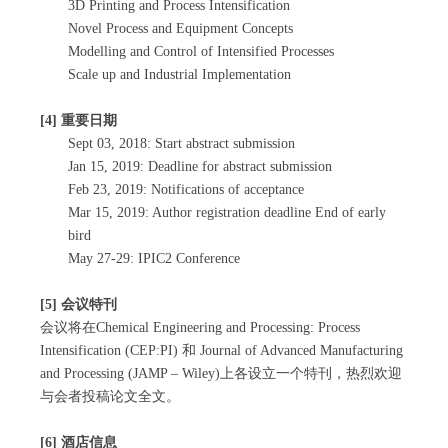
3D Printing and Process Intensification
Novel Process and Equipment Concepts
Modelling and Control of Intensified Processes
Scale up and Industrial Implementation
[4]
重要日期
Sept 03, 2018: Start abstract submission
Jan 15, 2019: Deadline for abstract submission
Feb 23, 2019: Notifications of acceptance
Mar 15, 2019: Author registration deadline End of early
bird
May 27-29: IPIC2 Conference
[5]
会议特刊
会议将在Chemical Engineering and Processing: Process
Intensification (CEP:PI) 和 Journal of Advanced Manufacturing
and Processing (JAMP – Wiley)上各设立一个特刊，热烈欢迎
与会者投稿论文全文。
[6]
酒店信息