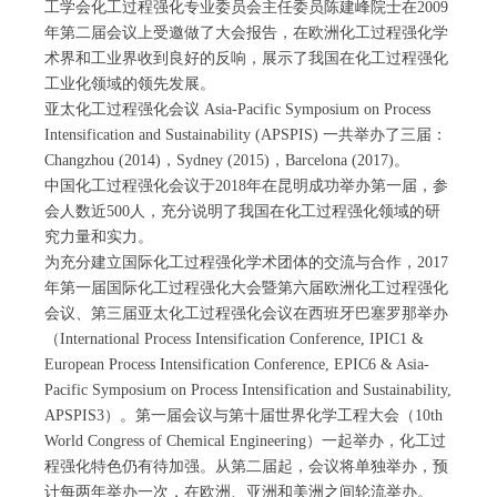
工学会化工过程强化专业委员会主任委员陈建峰院士在2009
年第二届会议上受邀做了大会报告，在欧洲化工过程强化学
术界和工业界收到良好的反响，展示了我国在化工过程强化
工业化领域的领先发展。
亚太化工过程强化会议 Asia-Pacific Symposium on Process
Intensification and Sustainability (APSPIS) 一共举办了三届：
Changzhou (2014)，Sydney (2015)，Barcelona (2017)。
中国化工过程强化会议于2018年在昆明成功举办第一届，参
会人数近500人，充分说明了我国在化工过程强化领域的研
究力量和实力。
为充分建立国际化工过程强化学术团体的交流与合作，2017
年第一届国际化工过程强化大会暨第六届欧洲化工过程强化
会议、第三届亚太化工过程强化会议在西班牙巴塞罗那举办
（International Process Intensification Conference, IPIC1 &
European Process Intensification Conference, EPIC6 & Asia-
Pacific Symposium on Process Intensification and Sustainability,
APSPIS3）。第一届会议与第十届世界化学工程大会（10th
World Congress of Chemical Engineering）一起举办，化工过
程强化特色仍有待加强。从第二届起，会议将单独举办，预
计每两年举办一次，在欧洲、亚洲和美洲之间轮流举办。