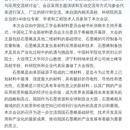
与应用交流研讨会”。会议采用主题演讲和互动交流等方式与参会代
表进行深入、广泛的研讨和交流。来自国内相关高校、科研院所及
企业的140余位专家、学者和工程技术人员参加了本次会议。
本次会议由中国化工学会新材料委员会秘书长张晓丰主持开幕
式，中国化工学会新材料委员会主任委员于希椿致开幕辞。大会的
主题包括石墨烯及其他二维材料的基础理论、石墨烯的可控制备与
宏量制备、石墨烯及其复合基材料应用基础和技术、石墨烯制备技
术及其在产业化过程中的机遇与挑战等。中国科学院化学所刘云圻
院士、大连理工大学邱介山教授、济宁利特纳米技术公司侯士峰等
高校学校、科研院所和企业代表应邀做了大会报告。
石墨烯是由单层碳原子组成的二维材料，是迄今为止世界上已
知材料中最薄、强度最大的材料，具有极好的导电性、导热性和透
光性。石墨烯是21世纪具有革命性意义的新材料，以其广阔的产业
应用前景和极高的经济社会价值，成为世界各国赢得未来发展先机
的战略制高点。我国作为石墨资源和全球制造业大国，石墨烯相关
领域的巨大前景和价值空间已经得到行业内外的高度共识和重视。
本次会议的召开为进一步交流我国石墨烯基础研究、技术开发及应
用和产业化的最新成果、推动我国石墨烯的产业发展有着极为重要
的意义。