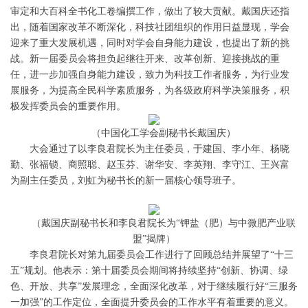
审定和大百科全书化工卷编撰工作，做出了较大贡献。戴国庆还指
出，随着国家改革不断深化，科技社团组织的作用日益显现，学会
迎来了重大发展机遇，同时对学会自身能力建设，也提出了新的挑
战。新一届委员会将担负起继往开来、改革创新、迎接挑战的重
任，进一步加强自身能力建设，致力为科技工作者服务，为行业发
展服务，为提高全民科学素质服务，为各级政府科学决策服务，积
极发挥委员会的重要作用。
（中国化工学会副秘书长戴国庆）
大会通过了以李良君院长为主任委员，于建国、李小年、杨晓
勤、张福锁、商照聪、赵玉芬、谢华安、李英翔、李守江、王兴富
为副主任委员，刘虹为秘书长的新一届核心领导班子。
（戴国庆副秘书长和李良君院长为“钾盐（肥）与中微肥产业联
盟”揭牌）
李良君院长对第九届委员会工作进行了回顾总结并展望了“十三
五”规划。他表示：第十届委员会期间将持续坚持“创新、协调、绿
色、开放、共享”发展理念，全面深化改革，对于继续履行好“三服务
一加强”的工作定位，全面提升委员会的工作水平有着重要的意义。