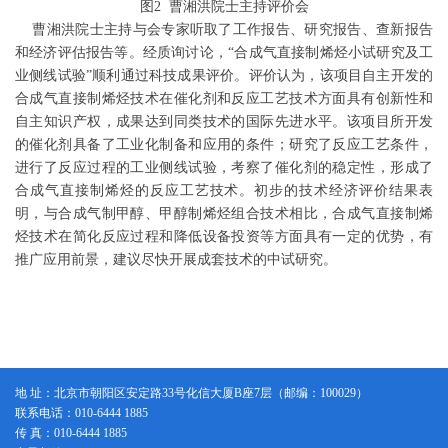
图2 曹湘洪院士主持评价会
曹湘洪院士主持与会专家听取了工作报告、研究报告、查新报告
和经济评估报告等。经质询讨论，“合成气直接制烯烃小试研究及工
业侧线试验”顺利通过科技成果评价。评价认为，该项目自主开发的
合成气直接制烯烃技术在催化剂和反应工艺技术方面具有创新性和
自主知识产权，成果达到同类技术的国际先进水平。该项目所开发
的催化剂具备了工业化制备和应用的条件；研究了反应工艺条件，
进行了反应过程的工业侧线试验，考察了催化剂的稳定性，形成了
合成气直接制烯烃的反应工艺技术。初步的技术经济评价结果表
明，与合成气制甲醇、甲醇制烯烃组合技术相比，合成气直接制烯
烃技术在简化反应过程和降低设备投资等方面具有一定的优势，有
推广应用前景，建议尽快开展成套技术的中试研究。
地 址：北京市朝阳区安定路33号化信大厦B座7层（邮编：100029）
联系电话：010-6444 1885
传 真：010-6444 1885