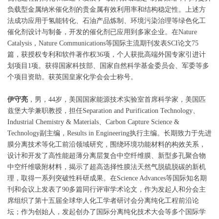
负载型金属纳米催化剂的贵金属有效利用率和结构稳定性。上述方
法成功应用于氢能转化、石油产品炼制、环境污染治理等绿色化工
催化剂设计与制备，开发的催化剂已应用到多家企业。在Nature
Catalysis，Nature Communications等国际主流期刊发表SCI论文75
篇，获授权专利和软件著作权36项，个人获批高端外国专家引进计
划项目1项。获得国家科技部、国家自然科学基金委员会、军委等多
个项目资助。获英国皇家化学会会士称号。
伊守亮
，男，44岁，美国国家能源技术实验室首席科学家，美国匹
兹堡大学兼职教授，担任Separation and Purification Technology、
Industrial Chemistry & Materials、Carbon Capture Science &
Technology副主编，Results in Engineering执行主编。长期致力于先进
膜分离技术等化工前沿领域研究，围绕环境功能材料的构效关系，
设计和开发了高性能超薄分离层复合中空纤维膜、新型多孔聚合物
中空纤维吸附材料，揭示了超高选择性膜法天然气脱硫脱碳的新机
理，取得一系列突破性科研成果。在Science Advances等国际知名期
刊和会议上发表了90多篇同行评审学术论文，作为发起人和分会主
席组织了第十五届全球华人化工学者研讨会分离纯化工程前沿论
坛；作为创始人，发起创办了国际分离纯化技术大会等多个国际学