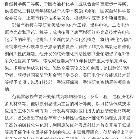
自然科学奖二等奖、中国石油和化学工业联合会科技进步一等奖、
侯德榜化工科技青年奖以及个人学术奖励10余项，国家自然科学基
金委员会、上海市科学技术委员会、挪威科学院等多个项目资助。
邵敏华教授主要研究领域为电化学工程、燃料电池、二次电池、
原位光谱和理论计算等，成功拓展了表面增强红外光谱技术在电催
化反应的应用。他提出了全新的复合催化剂概念，将铂-铁化合物合
金纳米粒子和铁单原子掺杂的炭复合，解决了非贵金属氧还原催化
剂耐久性的难题。他开发的核壳催化剂活性较商业铂增强了近3 倍，
耐久性提高了50%。该成就被选为2019 年科技部重大专项亮点成
果。多项专利成功转化。他迄今发表论文210 余篇，是国际2%高引
学者。获得过国家留学基金管理委员会、美国电化学会能源技术部
等授予奖项，以及科技部、香港环保署、香港研究资助局等项目资
助。
范晓雷教授主要研究领域为非均相催化、反应工程、过程强化和
多孔材料等。他以原创思维为主旨的科研导向、以可持续低碳技术
应用为主体的科研方向，开发具有实际应用潜力的新型催化材料与
技术。首次提出了结合等离子体特性理性设计催化剂的理念并开发
了高效的碳转化催化剂，利用原位红外漫反射技术首次开展了低温
等离子催化中金属基催化剂的抗CO 中毒机理研究，创新的提出了等