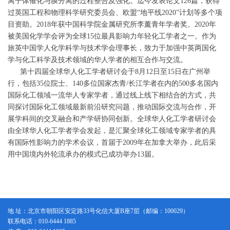
离子体催化与膜分离的过程整合及强化。迄今发表论文126篇，获得
过英国工程和物理科学研究委员会、欧盟“地平线2020”计划等多个项
目资助。2018年获中国科学院金属研究所李薰青年学者奖。2020年
被美国化学学会评为全球15位最具影响力年轻化工学者之一。作为
旅英中国学人化学科学与技术学会理事长，致力于加强中英两国化
学与化工科学及技术领域的华人学者的相互合作与交流。
第十四届全球华人化工学者研讨会于8月12日至15日在广州举
行，包括35位院士、140多位国家杰青/长江学者在内的500多名国内
国际化工领域一流华人专家学者，通过线上线下相结合的方式，共
同探讨国际化工领域最新前沿研究问题，推动国际交流与合作，开
展学科间的交叉融合和产学研协同创新。全球华人化工学者研讨会
由全球华人化工学者学会发起，是汇聚全球化工领域专家学者的具
有国际性影响力的学术会议，首届于2009年在加拿大举办，此后采
用中国境内外轮流承办的模式已成功举办13届。
地 址：北京市朝阳区安定路33号化信大厦B座7层（邮编：100029）
联系电话：010-6444 1885