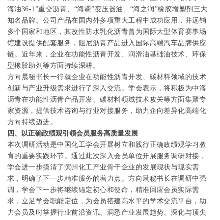
海油
36-1
”重交沥青、“海疆”变压器油、“海之润”橡胶增塑剂三大
知名品牌。公司产品在国内外多项重大工程中成功应用，并远销
多个国家和地区，其改性防水乳化沥青曾为国际大型体育赛事场
馆建设提供配套服务，阻尼沥青产品进入国际高端汽车品牌供应
链。近年来，企业在功能性沥青开发、润滑油基础油技术、环保
型橡胶助剂等方面持续深耕。
方向晨秘书长一行就企业在功能性沥青开发、碳材料领域的技术
创新与产业升级需求进行了深入交流。学会表示，将积极为中海
沥青在功能性沥青产品开发、碳材料领域技术攻关等方面集聚专
家资源，提供技术咨询与行业对接服务，助力企向差异化高端化
方向持续迈进。
四、以正确政绩观引领会员服务高质量发展
本次调研活动是中国化工学会开展树立和践行正确政绩观学习教
育的重要实践环节。通过此次深入会员单位开展服务调研对接，
学会进一步摸清了滨州化工产业骨干企业的发展现状与现实需
求，明确了下一步精准服务的着力点。方向晨秘书长在调研中强
调，学会下一步将继续锚定初心和使命，精准回应会员实际需
求，立足学会职能定位，为会员搭建高水平的学术交流平台，助
力会员及时掌握行业前沿资讯、洞悉产业发展趋势、深化与顶尖