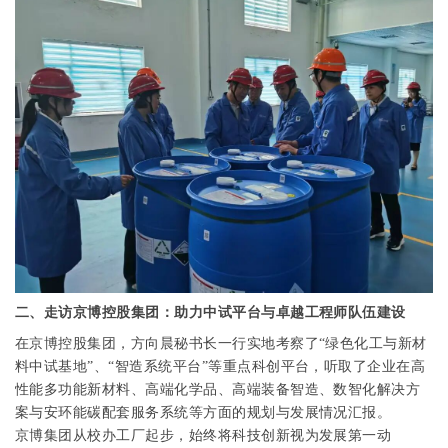
二、走访京博控股集团：助力中试平台与卓越工程师队伍建设
在京博控股集团，方向晨秘书长一行实地考察了“绿色化工与新材
料中试基地”、“智造系统平台”等重点科创平台，听取了企业在高
性能多功能新材料、高端化学品、高端装备智造、数智化解决方
案与安环能碳配套服务系统等方面的规划与发展情况汇报。
京博集团从校办工厂起步，始终将科技创新视为发展第一动