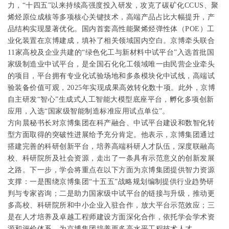
力，“十四五”以来持续高强度投入研发，攻克了碳矿化
CCUS
、聚
烯烃原位成核等多项核心关键技术，高端产品占比大幅提升，产
品结构实现显著优化。国内首套高性能聚烯烃弹性体（
POE
）工
业化装置在京博建成，填补了相关领域国内空白。京博牵头联合
11
家高校及企业共建的“绿色化工与新材料中试平台”入选首批国
家级制造业中试平台，是全国石化化工领域唯一由民营企业牵头
的项目，平台拥有专业化试验场地和多条模块化中试线，高端试
验装备价值可观，
2025
年实现成果高效转化数十项。此外，京博
自主研发“智心”生成式人工智能大模型底座平台，孵化多项创新
应用，入选“国家级智能制造标准应用试点单位”。
方向晨秘书长对京博集团在科产融合、中试平台建设和数智化转
型方面取得的突破性进展给予充分肯定。他表示，京博集团通过
搭建完善的科研创新平台，培养高端科研人才队伍，深度联融高
校、科研院所及社会资源，走出了一条具有示范意义的创新发展
之路。下一步，学会将重点在以下方面为京博集团提供智力资源
支撑：一是围绕京博集团“十五五”战略规划编制提供行业趋势研
判与专家咨询；二是助力国家级中试平台的链接与升级，推动更
多高校、科研院所和中小企业入驻合作，放大平台示范效应；三
是在人才培养及卓越工程师建设方面深化合作，依托学会学术资
源和评价体系，为京博集团培养更多高水平工程技术人才。