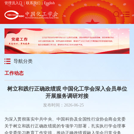
管理员入口
|
联系我们
|
English
导航分类
工作动态
树立和践行正确政绩观 中国化工学会深入会员单位
开展服务调研对接
发布时间：2026-06-25
为深入贯彻落实中共中央、中国科协及全国性行业协会商会党委
关于树立和践行正确政绩观的专项学习部署，扎实执行学会理事
会党委学习教育工作安排，推动正确政绩观融入学会日常业务、