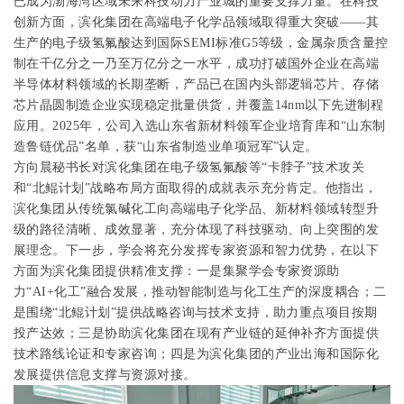
已成为渤海湾区域未来科技动力产业城的重要支撑力量。在科技
创新方面，滨化集团在高端电子化学品领域取得重大突破——其
生产的电子级氢氟酸达到国际
SEMI
标准
G5
等级，金属杂质含量控
制在千亿分之一乃至万亿分之一水平，成功打破国外企业在高端
半导体材料领域的长期垄断，产品已在国内头部逻辑芯片、存储
芯片晶圆制造企业实现稳定批量供货，并覆盖
14nm
以下先进制程
应用。
2025
年，公司入选山东省新材料领军企业培育库和“山东制
造鲁链优品”名单，获“山东省制造业单项冠军”认定。
方向晨秘书长对滨化集团在电子级氢氟酸等“卡脖子”技术攻关
和“北鲲计划”战略布局方面取得的成就表示充分肯定。他指出，
滨化集团从传统氯碱化工向高端电子化学品、新材料领域转型升
级的路径清晰、成效显著，充分体现了科技驱动、向上突围的发
展理念。下一步，学会将充分发挥专家资源和智力优势，在以下
方面为滨化集团提供精准支撑：一是集聚学会专家资源助
力“
AI+
化工”融合发展，推动智能制造与化工生产的深度耦合；二
是围绕“北鲲计划”提供战略咨询与技术支持，助力重点项目按期
投产达效；三是协助滨化集团在现有产业链的延伸补齐方面提供
技术路线论证和专家咨询；四是为滨化集团的产业出海和国际化
发展提供信息支撑与资源对接。