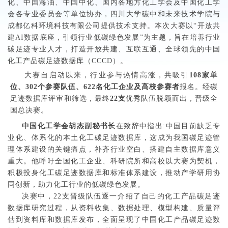
化、中国海油、中国中化、国内各地方化工学会及中国化工学
会各专业委员会等单位协办，四川大学碳中和未来技术学院与
成都亿科环境科技有限公司提供技术支持。本次大赛以“开放共
建AI数据底座，引领行业低碳绿色发展”为主题，旨在培养行业
碳足迹专业人才，打造开放共建、互联互通、全球领先的中国
化工产品碳足迹数据库（CCCD）。
大赛自启动以来，行业参与热情高涨，共吸引
108家单
位、302个参赛队伍、622名
化工企业及高校参赛者
报名。经碳
足迹数据库评审和筛选，最终
22支
优秀队伍脱颖而出，晋级全
国总决赛。
中国化工学会胡杰副秘书长
在致辞中指出:中国目前缺乏专
业化、体系化的本土化工碳足迹数据库，这成为我国碳足迹管
理体系建设的关键痛点，补齐行业空白、搭建自主数据库意义
重大。他呼吁全国化工企业、科研院所和高校以大赛为契机，
积极投身化工碳足迹数据库和标准体系建设，推动产学研用协
同创新，助力化工行业的低碳绿色发展。
决赛中，22支晋级队伍逐一介绍了自己的化工产品碳足迹
数据库研究过程，从资料收集、数据处理、模型构建、质量评
估到资料库和数据库发布，全面呈现了中国化工产品碳足迹数