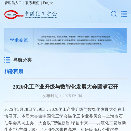
管理员入口
|
联系我们
|
English
导航分类
精彩回顾
2026化工产业升级与数智化发展大会圆满召开
发布时间：2026-06-04
2026
年
5
月
28
日至
29
日，
2026
化工产业升级与数智化发展大会在上
海召开。本届大会由中国化工学会煤化工专业委员会与上海市石
油学会
共同
主办，大会以
“
智驱新质 绿创未来——共筑化工发展新
生态
”
为
主
题
，吸引了
300
余名来自高校、科研院所和企业的专