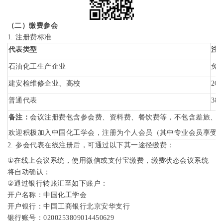
报告题目：降低泄漏与失效风险：机械密封隔离液解决方案分享
（二）缴费参会
报告人：
克鲁勃润滑剂（上海）有限公司
1.
注册费标准
报告题目：螺杆筒体国产化助力大型挤压造粒机长周期平稳运行
代表类型
注
报告人：都江堰市江宁机械有限公司
石油化工生产企业
免
报告题目：
AI
赋能石化装置智能防腐：从精准预测到科学检修的实
建安检维修企业、高校
200
报告人：刘小辉
中国石油化工集团公司首批高级专家、中国石化青
报告题目：设备智能监测发展展望
普通代表
380
报告人：李迎丽
中国石油天然气集团有限公司设备专家
备注：
会议注册费包含参会费、资料费、餐饮费等，不包含差旅、
报告题目：石油化工设备的“养生之道”
欢迎积极加入中国化工学会，注册为个人会员（其中专业会员享受
报告人：西安国联质量检测技术股份有限公司
2.
参会代表在线注册后，可通过以下其一途径缴费：
报告题目：
Si@SiC/Si@Si3N4
材料在化工、石油行业中的应用
①
在线上会议系统，使用微信或支付宝缴费，缴费状态会议系统
报告人：陕西新兴热喷涂技术有限责任公司
将自动确认；
报告题目：石化关键装备智能监测检测与事故防控技术
②
通过银行转账汇至如下账户：
开户名称：中国化工学会
报告人：王
峰
北京化工大学机电工程学院教授，国家危险化学品
开户银行：中国工商银行北京安华支行
报告题目：待定
银行账号：
0200253809014450629