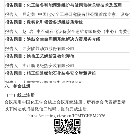
报告题目：化工装备智能预测维护与健康监控关键技术及应用
报告人：屈定荣
中国化安全工程研究院有限公司首席专家、设备安
报告题目：数智化引领设备运维提质增效
报告人：赵
岩
中石研石化设备安全运维专家服务（中心）专委会
报告题目：陕鼓全生命周期系统解决方案服务介绍
报告人：
西安陕鼓动力股份有限公司
报告题目：绝热工艺解析及效能评估
报告人：浙江鹏飞绝热安装有限公司
报告题目：精工细造赋能石化装备安全智慧运维
报告人：大连东方亿鹏设备制造有限公司
八、参会注册
报告题目：炼油化工装置腐蚀防控技术现状与发展趋势
（一）线上注册
报告人：段永锋
中石化炼化工程集团洛阳技术研发中心总工程师
/
会议采用中国化工学会线上会议系统注册，所有参会代表请登录
报告题目：大修管理专业化服务的现状与发展
以下网址
或扫描微信二维码，提前完成注册。
https://meeting.ciesc.cn/IOMTCHEM2026
报告人：上海安恪技术股份有限公司
报告题目：基于设备服役状态预测的预防性维护策略
报告人：王晓静
青海民族大学化学化工学院（曾任天津大学化工学