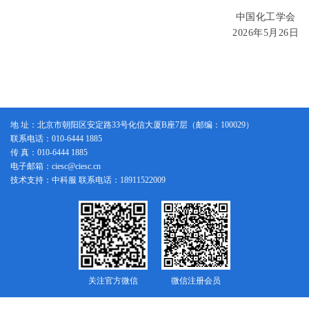
报告人：付大春
中国石油中国寰球工程有限公司北京分公司正高
中国化工学会
报告题目：光弘科技声学成像技术在石化行业气体泄漏监测中的应
2026
年
5
月
26
日
报告人：惠州光弘科技股份有限公司
报告题目：
RENK
高效传动产品在石化旋转设备智慧运维和检修实
报告人：王芝荃 韧客
(
上海
)
商贸有限公司副总裁
报告题目：设备润滑管理内容
地 址：北京市朝阳区安定路33号化信大厦B座7层（邮编：100029）
报告人：马
彦
中石研石化设备安全运维专家服务（中心）专委会
联系电话：010-6444 1885
报告题目：炼化装置停工大检修标准化实践
传 真：010-6444 1885
电子邮箱：ciesc@ciesc.cn
报告人：李家鹏
中海石油宁波大榭石化有限公司机械动力部高级
技术支持：中科服 联系电话：18911522009
报告题目：压缩机汽改电与行星齿轮调速技术
报告人：哈尔滨广瀚动力传动有限公司
报告题目：能源行业输电
-
电缆事故与安全防护措施应用分析及建议
报告人：广东安诺新材料科技有限公司
报告题目：石化电气化率提升有效途径
关注官方微信
微信注册会员
报告人：蔡玉田
中石化节能技术服务有限公司高级工程师
/
副总经
报告题目：炼化企业设备完整性管理体系建设与风险防控实践
版权所有：中国化工学会
京ICP备14005076号-1