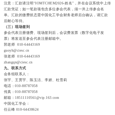
报告人：待
定
中石油兰州石化榆林化工有限公司
注意：汇款请注明
“IOMTCHEM2026-
姓名
”
，并在会议系统中上传
报告题目：石化化工装置零泄漏密封、高效密封技术以及密封状态
汇款凭证；如一笔款项包含多位参会代表，须一并上传参会名
单。汇款的缴费状态需中国化工学会财务老师后台确认，请汇款
报告人：孟
剑
中国石化青岛炼化公司正高级工程师
/
高级专家
后耐心等待。
报告题目：炼化装置工艺防腐蚀技术研究
（三）现场签到
报告人：佘
锋
中国石化工程建设公司正高级工程师
/
专业副总
参会代表注册缴费、现场签到后，会议费发票（数字化电子发
报告题目：数字化转型下的转动设备智慧运维与检维修
票）将发送至参会代表注册邮箱中。
郭老师
010-64443169
报告人：王红超
山东东明石化集团有限公司炼化公司设备经理
guoyh@ciesc.cn
报告题目：实时优化技术在炼油化工多单元协调优化及关键设备智
张老师
010-64443169
报告人：赵
毅
中石化石油化工科学研究院有限公司正高级工程师
zhangqn@ciesc.cn
报告题目：
ZERUST
石油石化行业全生命周期防锈保护综合解决方
九、联系方式
会务组联系人：
报告人：北美防锈技术
(
上海
)
有限公司
张
宇、
王贯宇、
陈玉洁、李娇、杜雪莉
报告题目：
AI
驱动
TSI‑PHM
融合技术与石化机组智慧运维实践
电
话：
010-88787058
报告人：重庆川仪自动化股份有限公司
传
真：
010-88787058
报告题目：再电气化驱动石化设备升级路
邮
箱：
18511110561@vip.163.com
中国化工学会：
报告人：谢国学
中国石化工程部原首席专家
任云峰
010-64438624
报告题目：双碳目标下化工设备的一些绿色节能技术