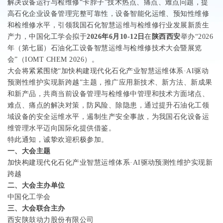
解决设备运行与检维修
“
卡脖子
”
技术热点、痛点、难点问题，提
高石化企业设备管理完整可靠性，设备智能化运维、预知性维修
和检维修水平，引领我国石化智慧运维与检维修行业发展新质生
产力，中国化工学会拟于
2026
年
6
月
10-12
日
在
陕西西安
举办
“
2026
年（第七届）
石油化工设备智慧运维与检维修技术大会
暨展览
会
”
（
IOMT CHEM 2026
）。
大会将紧紧围绕
“
加快构建现代化石化产业智慧运维体系
·AI
驱动
预测性维护实现新跨越
”
主题，推广应用新技术、新方法、新成果
和新产品，共商当前设备管理与检维修中管理和技术方面堵点、
难点、痛点的解决对策，防风险、除隐患，通过提升石油化工领
域设备的安全运维水平，遏制生产安全事故，为我国石化设备运
维管理水平迈向国际化提供借鉴。
特此通知，诚挚欢迎积极参加。
一、大会主题
加快构建现代化石化产业智慧运维体系·
AI
驱动预测性维护实现新
跨越
二、大会主办单位
中国化工学会
三、
大会联合主办
西安陕鼓动力股份有限公司