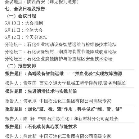
会议地点：陕西西安（详见报到通知）
七、会议日程及报告
（一）会议日程
6
月
10
日：大会报到
6
月
11
日：全体大会
6
月
12
日：全天
分论坛
分论坛一：石化企业转动设备智慧运维与检维修技术论坛
分论坛二：
石化设备密封、润滑与装置节能降碳改造论坛
分论坛三：石化企业
腐蚀防护与
管道罐区安全技术论坛
（二）报告安排
报告题目：高端装备智能运维——“抽血化验”实现故障溯源
报告人：雷亚国
西安交通大学机械工程学院教授
/
常务副院长
报告题目：先进润滑技术与实践前沿
报告人：何承厚
中国石油化工集团有限公司高级专家
报告题目：强化“监、检、查”作用，科学做好“维、管、修”
报告人：陈
轩
中国石油炼油化工和新材料分公司副处长
报告题目：石化载荷离心泵节能技术
报告人：
熊建新
中国石油化工集团有限公司高级专家