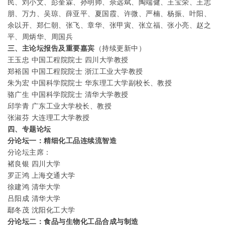
民、刘小文、彭奎霖、孙明帅、佘远斌、陶端健、王宝荣、王志
朋、万力、吴琼、薛亚平、夏国霞、许微、严楠、杨振、叶阳、
余以开、郑仁朝、张飞、章华、张甲寅、张立福、张小亮、赵之
平、周炳华、周国兵
三、主论坛报告及重要嘉宾
（持续更新中）
王玉忠 中国工程院院士 四川大学教授
郑裕国 中国工程院院士 浙江工业大学教授
朱为宏 中国科学院院士 华东理工大学副校长、教授
骆广生 中国科学院院士 清华大学教授
邱学青 广东工业大学校长、教授
张淑芬 大连理工大学教授
四、专题论坛
分论坛一：精细化工品连续流智造
分论坛主席：
褚良银 四川大学
罗正鸿 上海交通大学
徐建鸿 清华大学
吕阳成 清华大学
鄢冬茂 沈阳化工大学
分论坛二：食品与生物化工品合成与制造