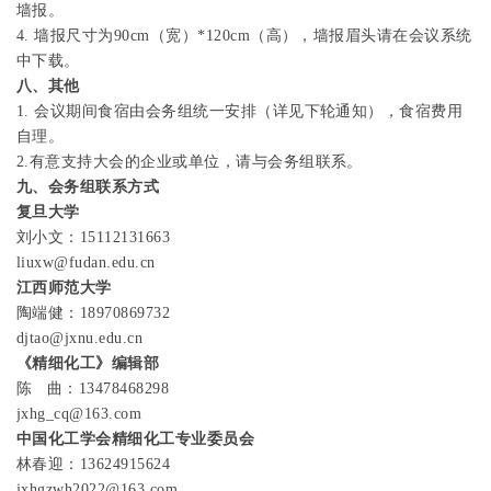
墙报。
4.
墙报尺寸为
90cm
（宽）
*120cm
（高），墙报眉头请在会议系统
中下载。
八、其他
1.
会议期间食宿由会务组统一安排（详见下轮通知），食宿费用
自理。
2.
有意支持大会的企业或单位，请与会务组联系。
九、会务组联系方式
复旦大学
刘小文：
15112131663
liuxw@fudan.edu.cn
江西师范
大学
陶端健：
18970869732
djtao@jxnu.edu.cn
《精细化工》编辑部
陈
曲：
13478468298
jxhg_cq@163.com
中国化工学会精细化工专业委员会
林春迎：
13624915624
jxhgzwh2022@163.com