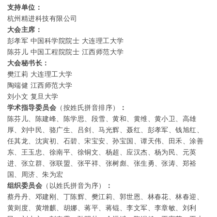
支持单位：
杭州精进科技有限公司
大会主席：
彭孝军 中国科学院院士 大连理工大学
陈芬儿 中国工程院院士 江西师范大学
大会秘书长：
樊江莉 大连理工大学
陶端健 江西师范大学
刘小文 复旦大学
学术指导委员会
（按姓氏拼音排序）
：
陈芬儿、陈建峰、陈学思、段雪、黄和、黄维、黄小卫、高雄
厚、刘中民、骆广生、吕剑、马光辉、聂红、彭孝军、钱旭红、
任其龙、沈寅初、石碧、宋宝安、孙宝国、谭天伟、田禾、涂善
东、王玉忠、徐南平、徐铜文、杨超、应汉杰、杨为民、元英
进、张立群、张联盟、张平祥、张树彪、张生勇、张涛、郑裕
国、周济、朱为宏
组织委员会
（以姓氏拼音为序）
：
蔡丹丹、邓建刚、丁陈辉、樊江莉、郭世恩、林春花、林春迎、
黄则度、黄增麒、胡娜、蒋平、蒋锟、李文军、李章敏、刘利