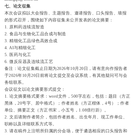
七、论文征集
本次会议拟以大会报告、主题报告、邀请报告、口头报告、墙报
的形式召开，围绕如下内容征集未公开发表的论文摘要：
1.
原料药连续流智造
2.
食品与生物化工品合成与制造
3.
精细化工品绿色高效合成
4. AI
与精细化工
5.
医药与化工
6.
微反应器及连续流工艺
备注：论文征集截止日期为
2026
年
10
月
20
日，请有意向作报告者
于
2026
年
10
月
20
日前将论文提交至会议系统，有其他疑问可与会
务组联系。
会议征文以论文摘要形式提交：
1.
论文摘要格式要求：
word
文件，
500
字左右，包括：题目（方正
黑体，
20
号字、居中格式）；作者姓名（方正楷体，
4
号）；作者
单位、摘要正文（方正书宋，小五号，
1.08
倍行距）。
2.
文后请附作者简介，包括作者姓名、出生年月、现工作单位、
职称以及详细联系方式等。
3.
请在稿件上注明所归属的分会场，便于遴选相应的口头报告和