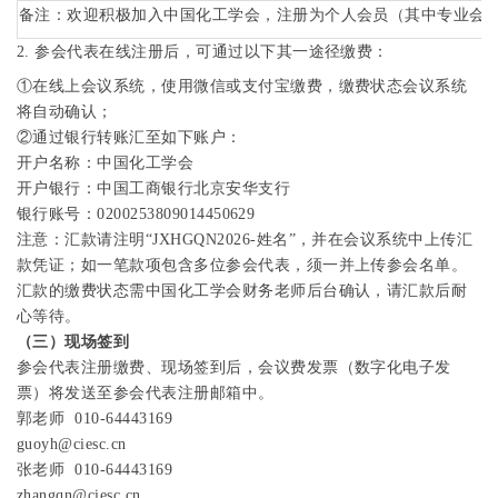
备注
：
欢迎积极加入中国化工学会
，
注册为个人会员
（
其中专业会
2.
参会代表在线注册后，可通过以下其一途径缴费：
①
在线上会议系统，使用微信或支付宝缴费，缴费状态会议系统
将自动确认；
②
通过银行转账汇至如下账户：
开户名称：中国化工学会
开户银行：中国工商银行北京安华支行
银行账号：
0200253809014450629
注意：汇款请注明
“
JXHGQN2026
-
姓名
”
，并在会议系统中上传汇
款凭证；如一笔款项包含多位参会代表，须一并上传参会名单。
汇款的缴费状态需中国化工学会财务老师后台确认，请汇款后耐
心等待。
（三）现场签到
参会代表注册缴费、现场签到后，会议费发票（数字化电子发
票）将发送至参会代表注册邮箱中。
郭老师
010-64443169
guoyh@ciesc.cn
张老师
010-64443169
zhangqn@ciesc.cn