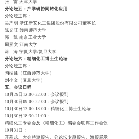
张 雷 天津大学
分论坛五：产学研协同转化应用
分论坛主席：
吴严明 浙江新安化工集团股份有限公司董事长
陈义旺 赣南师范大学
郭 凯 南京工业大学
周景文 江南大学
涂 涛 宁夏大学
/
复旦大学
分论坛六：精细化工博士生论坛
分论坛主席：
陶端健（江西师范大学）
刘小文（复旦大学）
五、会议日程
10
月
29
日
12:00-22:00：会议报到
10
月
30
日
09:00-22:00
：会议报到
10
月
30
日
13:00-18:00
：
精细化工博士生论坛
10
月
30
日
18:30-21:00
：
精细化工专委会及《精细化工》编委会联席工作会议
10
月
31
日：
开幕式、大会特邀报告、分论坛专题报告、海报展示