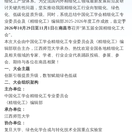
细化工产业体系。为交流国内外精细化工领域最新发展前沿及研
讨关键共性问题，坚实推动我国精细化工行业向智能化、绿色
化、低碳化提质升级。同时，系统总结中国化工学会精细化工专
业委员会及《精细化工》编辑部
2025-2026
年度工作成效，兹定
于
2026
年
10
月
29
日至
11
月
1
日
在
南昌市
召开“第五届全国精细化工大
会”。
本次大会由中国化工学会精细化工专业委员会及《精细化工》编
辑部联合主办，江西师范大学承办。热忱欢迎全国各地精细化工
及相关领域的专家、学者、行业企业代表踊跃投稿、参展、参
会。期待与各位在南昌相聚！
一、大会主题
创新引领提质升级，数智赋能绿色低碳
二、大会组织架构
主办单位：
中国化工学会精细化工专业委员会
《精细化工》编辑部
承办单位：
江西师范大学
协办单位：
复旦大学、绿色化学合成与转化技术全国重点实验室