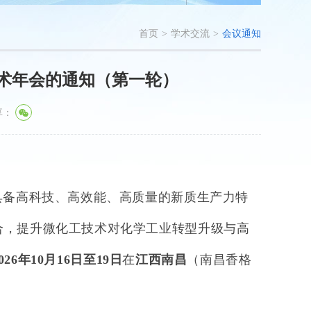
首页
>
学术交流
>
会议通知
术年会的通知（第一轮）
享：
具备高科技、高效能、高质量的新质生产力特
合，提升微化工技术对化学工业转型升级与高
026
年
10
月
16
日至
19
日
在
江西南昌
（南昌香格