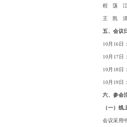
程
荡
王
凯
五、会议
10
月
16
日
10
月
17
日
10
月
18
日
10
月
19
日
六、参会
（一）
线
会议采用