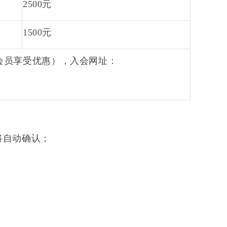
2
5
00
元
1
5
00
元
会员享受优
惠
），入会
网址
：
。
将自动确认；