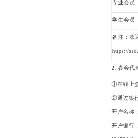
专业会员
学生会员
备注
：
欢
https://sso
2.
参会代
①
在线上
②
通过银
开户名称
开户银行