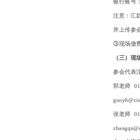
银行账号
注意：汇
并上传参
③现场缴
（三）现
参会代表
郭老师
01
guoyh@cie
张老师
01
zhangqn@c