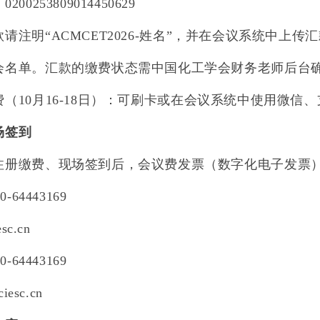
：
0200253809014450629
款请注明
“
ACMCET2026
-
姓名
”
，并在会议系统中上传汇
会名单。汇款的缴费状态需中国化工学会财务老师后台
费（
10
月
16-18
日）：可刷卡或在会议系统中使用微信、
场签到
注册缴费、现场签到后，会议费发票（数字化电子发票
0-64443169
sc.cn
0-64443169
iesc.cn