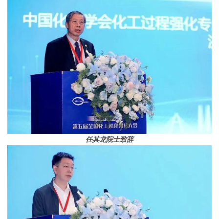
任其龙院士致辞