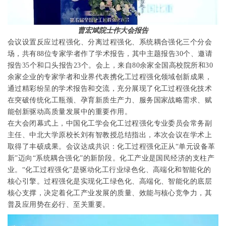
曹宏斌院士作大会报告
会议设置反应过程强化、分离过程强化、系统耦合强化三个分会
场，共有
88
位专家学者作了学术报告，其中主题报告
30
个、邀请
报告
35
个和口头报告
23
个。会上，来自
80
余家全国高校院所和
30
余家企业的专家学者和业界代表携化工过程强化领域创新成果，
通过精彩纷呈的学术报告和交流，
充分展现了化工过程强化技术
在突破传统化工瓶颈、孕育新质生产力、服务国家战略需求、赋
能创新驱动高质量发展中的重要作用。
在大会闭幕式上，中国化工学会化工过程强化专业委员会常务副
主任、中北大学原校长刘有智教授总结指出，本次会议在学术上
取得了丰硕成果。会议达成共识：化工过程强化正从“单元设备革
新”迈向“系统耦合强化”的新阶段。化工产业是国民经济的支柱产
业。“化工过程强化”是驱动化工行业绿色化、高端化和智能化的
核心引擎。过程强化是实现化工绿色化、高端化、智能化的底层
核心支撑，决定着化工产业发展的质量、效能与核心竞争力，其
普及应用势在必行、至关重要。