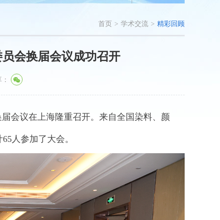
首页
>
学术交流
>
精彩回顾
委员会换届会议成功召开
享：
换届会议
在
上海
隆重
召开。来自全国
染料、颜
计
65
人参加
了大会
。