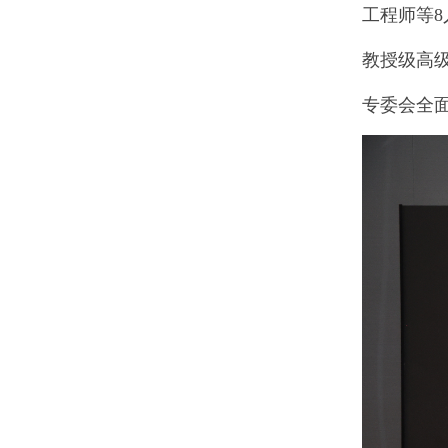
工程师
等
8
教授
级高
专委会全