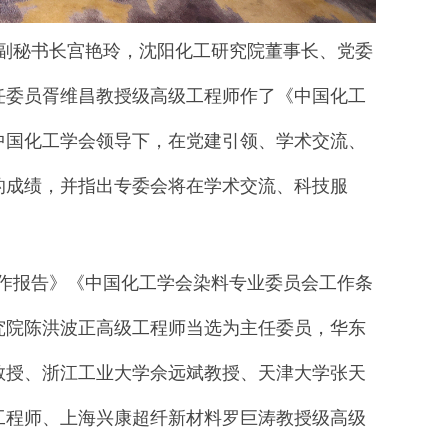
副秘书长
宫艳玲
，沈阳化工研究院
董事长、
党委
任委员胥维昌教授
级高级工程师作
了《
中国化工
中国化工学会领导
下，在
党建引领、
学术交流、
的
成绩
，并
指出
专委会
将在学术交流、科技服
作报告
》
《中国化工学会
染料
专业委员会工作条
究院
陈洪波正高级工程师
当选为主任委员，
华东
教授、浙江工业大学佘远斌教授、天津大学张天
工程师
、上海兴康超纤新材料罗巨涛教授
级高级