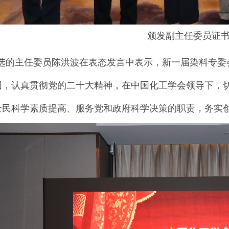
颁发副主任委员证
选的主任委员
陈洪波在表态
发言
中
表示
，新一届
染料专委
围，认真贯彻党的二十大精神，
在
中国化工学会
领导下
，
全民科学素质提高、服务党和政府科学决策的职责，务实