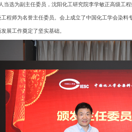
人当选为副主任委员
，沈阳化工研究院李学敏正高级工程
级工程师
为名誉主任委员。
会上
成立
了中国化工学会
染料
面发展工作奠定了坚实基础。