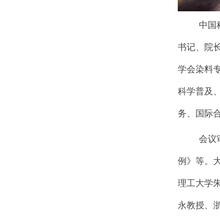
中国
书记
、
院
学会
染料
科学普及
务、国际
会议
例》
等
。
理工大学
永教授、