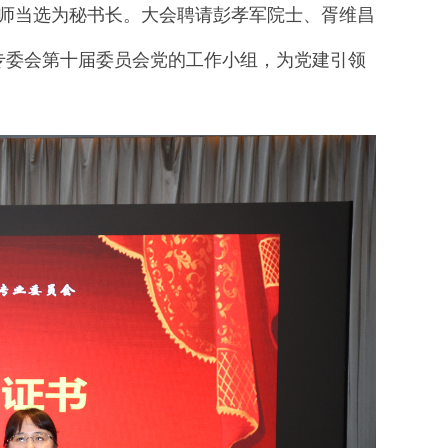
师当选为
秘书长
。
大会聘请
彭孝军院士、胥维昌
专委会
第十届委员会
党的工作小组
，
为党建引领