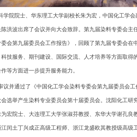
科学院院士、华东理工大学副校长
朱为宏，中国化工学会
长陈洪波
出席了会议并向大会致辞。
第九届染料专委会主
专委会
第九届委员会工作报告
》，
回顾了
第九届
专委会在
、科技服务、期刊建设、
国际交流、
人才培养等方面
取得
合作等方面进一步
提升服务
能力
。
审议并通过了《中国化工学会
染料专委会
第九届委员会工
大会选举产生
染料
专业委员会第十届委员会。
沈阳
化工研
朱为宏院士
、
大连理工大学张淑芬
教授、
东华大学谢孔良
浙江闰土丁兴成正高级工程师、浙江龙盛欧其教授
级高级