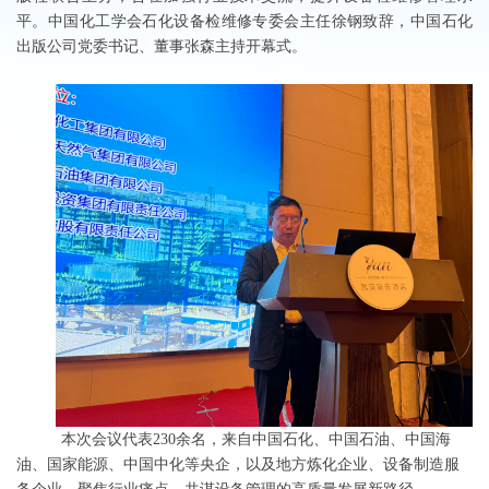
平。中国化工学会石化设备检维修专委会主任徐钢致辞，中国石化
出版公司党委书记、董事张森主持
开幕式
。
本次会议
代表
230
余
名，
来自
中国石化、中国石油、中国海
油、国家能源、中国中化等央企，以及地方
炼化
企业、设备制造服