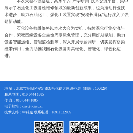
本次大会不仅搭建了高水平的
“
产学研用
”
技术交流平台，
集中
展示了石油化工设备检维修领域的最新创新成果，
也
为推动行业技
术进步、助力
石油化工、煤化工
装置实现
“
安稳长满优
”
运行注入了强
劲新动能。
石化设备检维修
将以本次大会为契机，持续深化行业交流与
合作，紧密围绕设备全生命周期绿色管理，充分用好
AI
赋能，助力
设备智能运维、智能监检测等，深入开展专题调研，切实发挥桥梁
纽带作用，全力助推我国石化设备向高端化、智能化、绿色化迈
进。
地 址：北京市朝阳区安定路33号化信大厦B座7层（邮编：100029）
联系电话：010-6444 1885
传 真：010-6444 1885
电子邮箱：ciesc@ciesc.cn
技术支持：中科服 联系电话：18911522009