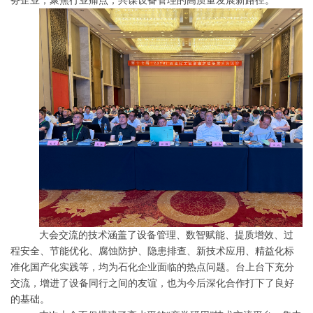
务企业
，
聚焦行业痛点，共谋设备管理的高质量发展新路径。
大会
交流的
技术
涵盖了设备管理
、
数智赋能
、
提质增效
、
过
程安全
、
节能优化、腐蚀防护、隐患排查、
新技术应用
、
精益化标
准化国产化实践
等，均为
石化企业面临的热点问题。台上台下充分
交流，增进了设备
同行
之间的友谊
，
也
为今后深化合作打下了良好
的基础
。