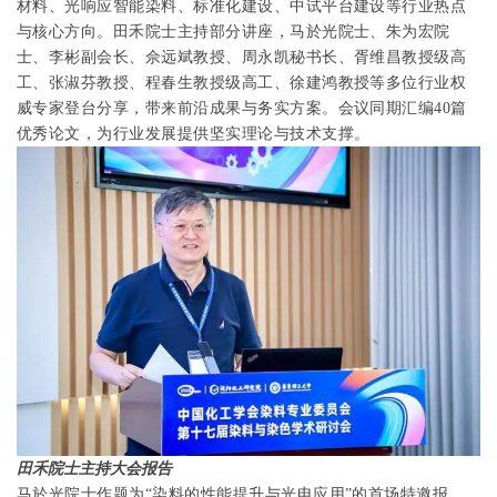
材料、光响应智能染料、标准化建设、中试平台建设等行业热点
与核心方向。田禾院士主持部分讲座，马於光院士、朱为宏院
士、李彬副会长、佘远斌教授、周永凯秘书长、胥维昌教授级高
工、张淑芬教授、程春生教授级高工、徐建鸿教授等多位行业权
威专家登台分享，带来前沿成果与务实方案。会议同期汇编
40
篇
优秀论文，为行业发展提供坚实理论与技术支撑。
田禾院士主持大会报告
马於光院士作题为“染料的性能提升与光电应用”的首场特邀报