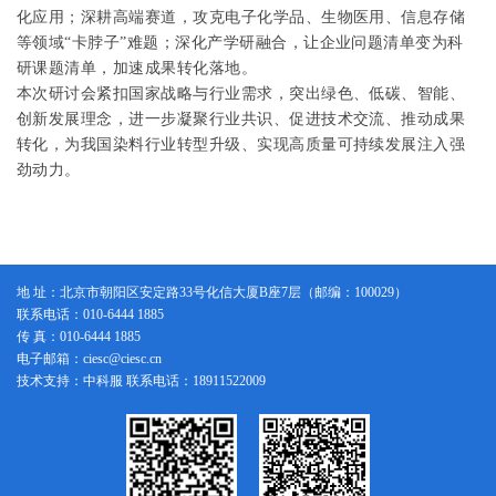
化应用；深耕高端赛道，攻克电子化学品、生物医用、信息存储
等领域
“卡脖子”
难题；深化产学研融合，让企业问题清单变为科
研课题清单，加速成果转化落地。
本次研讨会紧扣国家战略与行业需求，突出绿色、低碳、智能、
创新发展理念，进一步凝聚行业共识、促进技术交流、推动成果
转化，为我国染料行业转型升级、实现高质量可持续发展注入强
劲动力。
大连理工大学马威教授作“活性染料无盐染色技术及应用”报告
地 址：北京市朝阳区安定路33号化信大厦B座7层（邮编：100029）
联系电话：010-6444 1885
传 真：010-6444 1885
电子邮箱：ciesc@ciesc.cn
技术支持：中科服 联系电话：18911522009
浙江材华科技丁秋龙高级工程师作“大分子着色剂产品
-
化纤原液着色