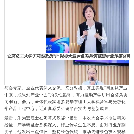
北京化工大学丁筠副教授作“利用天然示色剂构筑智能示色传感材料”
与会专家、企业代表深入交流、充分对接，真正实现“问题从产业
中来，成果到产业中去”的良性循环，有力推动产学研用全链条协
同创新。会后，全体代表实地参观华东理工大学实验室与光敏化
学产品工程中心，近距离感受科研平台实力与创新成果。
最后，朱为宏院士在闭幕式致辞中指出，本次大会学术报告精彩
郑州鸿盛数码田志荣高级工程师作“高温分散染料无水数码印花新方案
纷呈、产学研融合务实深入、行业传承生生不息。面对行业深刻
变革，他发出三点倡议：坚持绿色低碳，推动先进绿色技术规模