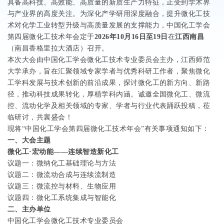
具备高科技、高效能、高质量的新质生产力特征，正受到学术界
与产业界的高度关注。为深化产学研用深度融合，提升微化工技
术对化学工业转型升级与高质量发展的支撑能力，中国化工学会
第四届微化工技术年会定于
2026
年
10
月
16
日至
19
日
在
江西南昌
（南昌香格里拉大酒店）召开。
本次大会由中国化工学会微化工技术专业委员会主办，江西师范
大学承办，旨在汇聚领域专家学者与优秀科研工作者，聚焦微化
工学科发展与技术创新的前沿成果，探讨微化工的新方向、新路
径，推动科技成果转化，厚植学科内涵。诚邀全国微化工、微流
控、流动化学及相关领域的专家、学者与行业代表踊跃投稿，莅
临研讨，共襄盛会！
现将“中国化工学会第四届微化工技术年会”有关事项通知如下：
一、大会主题
微化工·宏动能
——
连续智造新化工
议题一：微纳化工基础理论与方法
议题二：微流动合成与连续流制造
议题三：微流控与材料、生物应用
议题四：微化工系统集成与智能化
二、主办单位
中国化工学会微化工技术专业委员会