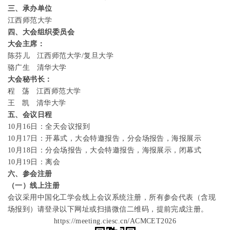
三、承办单位
江西师范大学
四、大会组织委员会
大会主席：
陈芬儿
江西师范大学
/
复旦大学
骆广生
清华大学
大会秘书长：
程
荡
江西师范大学
王
凯
清华大学
五、会议日程
10
月
16
日：全天会议报到
10
月
17
日：开幕式，大会特邀报告，分会场报告，海报展示
10
月
18
日：分会场报告，大会特邀报告，海报展示，闭幕式
10
月
19
日：离会
六、参会注册
（一）
线上注册
会议采用中国化工学会线上会议系统注册，所有参会代表（含现
场报到）请登录以下网址或扫描微信二维码，提前完成注册。
https://meeting.ciesc.cn/ACMCET2026