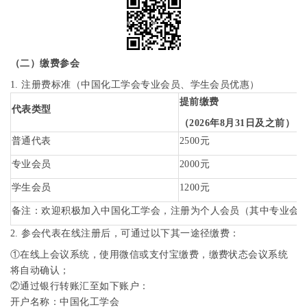
（二）
缴费参会
1.
注册费标准（中国化工学会专业会员、学生会员优惠）
提前缴费
代表类型
（
2026
年
8
月
31
日及之前）
普通代表
2500
元
专业会员
2000
元
学生会员
1
2
00
元
备注
：
欢迎积极加入中国化工学会
，
注册为个人会员
（
其中专业会
2.
参会代表在线注册后，可通过以下其一途径缴费：
①
在线上会议系统，使用微信或支付宝缴费，缴费状态会议系统
将自动确认；
②
通过银行转账汇至如下账户：
开户名称：中国化工学会