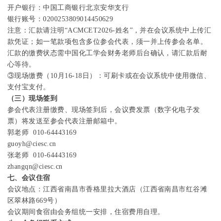
开户银行：中国工商银行北京安华支行
银行账号：
0200253809014450629
注意：汇款请注明
“
ACMCET2026
-
姓名
”
，并在会议系统中上传汇
款凭证；如一笔款项包含多位参会代表，须一并上传参会名单。
汇款的缴费状态需中国化工学会财务老师后台确认，请汇款后耐
心等待。
③现场缴费（
10
月
16-18
日）：可刷卡或在会议系统中使用微信、
支付宝支付。
（三）现场签到
参会代表注册缴费、现场签到后，会议费发票（数字化电子发
票）将发送至参会代表注册邮箱中。
郭老师
010-64443169
guoyh@ciesc.cn
张老师
010-64443169
zhangqn@ciesc.cn
七、会议住宿
会议地点：江西省南昌市香格里拉大酒店（江西省南昌市红谷滩
区翠林路
669
号）
会议期间食宿由会务组统一安排，住宿费用自理。