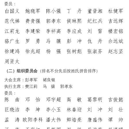
委
员：
（二）组织委员会
（排名不分先后按姓氏拼音排序）
大会主席：彭孝军
褚良银
执行主席：樊江莉
马
骧
郭孝东
委
员：