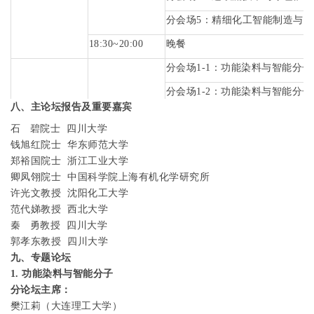
分会场
5
：精细化工智能制造与低
18:30~20:00
晚餐
分会场
1-1
：功能染料与智能分子
分会场
1-2
：功能染料与智能分子
八、主论坛报告及重要嘉宾
08:30~10:00
分会场
2
：生物与医药功能材料
石
碧院士
四川大学
5
月
17
日上午
分会场
3
：能源环境与电子信息材
钱旭红院士
华东师范大学
郑裕国院士
浙江工业大学
分会场
4
：连续流技术与绿色催化
卿凤翎院士
中国科学院上海有机化学研究所
10:15~12:00
大会特邀报告及闭幕式
许光文教授
沈阳化工大学
范代娣教授
西北大学
12:00~13:30
自助午餐
秦
勇教授
四川大学
5
月
17
日下午
参会代表离会
郭孝东教授
四川大学
九、专题论坛
1.
功能染料与智能分子
分论坛主席：
樊江莉（大连理工大学）