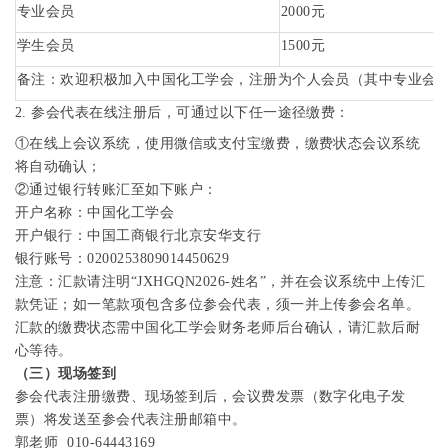
专业会员
2000
元
学生会员
1500
元
备注：欢迎积极加入中国化工学会，注册为个人会员（其中专业会
2.
参会代表在线注册后，可通过以下任一途径缴费：
①
在线上会议系统，使用微信或支付宝缴费，缴费状态会议系统
将自动确认；
②
通过银行转账汇至如下账户：
开户名称：中国化工学会
开户银行：中国工商银行北京安华支行
银行账号：
0200253809014450629
注意：汇款请注明
“
JXHGQN2026
-
姓名
”
，并在会议系统中上传汇
款凭证；如一笔款项包含多位参会代表，须一并上传参会名单。
汇款的缴费状态需中国化工学会财务老师后台确认，请汇款后耐
心等待。
（三）现场签到
参会代表注册缴费、现场签到后，会议费发票（数字化电子发
票）将发送至参会代表注册邮箱中。
郭老师
010-64443169