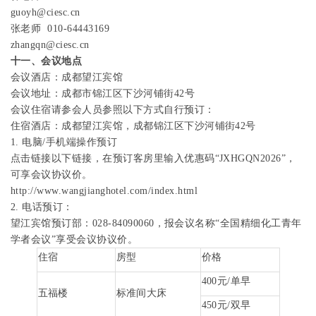
guoyh@ciesc.cn
张老师
010-64443169
zhangqn@ciesc.cn
十一、会议地点
会议酒店：成都望江宾馆
会议地址：成都市锦江区下沙河铺街
42
号
会议住宿请参会人员参照以下方式自行预订：
住宿酒店：成都望江宾馆，成都锦江区下沙河铺街
42
号
1.
电脑
/
手机端操作预订
点击链接
以下链接
，在预订客房里输入优惠码“
JXHGQN2026
”，
可享会议协议价。
http://www.wangjianghotel.com/index.html
2.
电话预订：
望江宾馆预订部：
028-84090060
，报会议名称“全国精细化工青年
学者会议”享受会议协议价。
住宿
房型
价格
400
元
/
单早
五福楼
标准间大床
450
元
/
双早