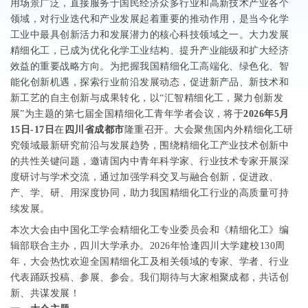
用场景广泛，直接服务于国民经济众多行业和高新技术产业各个
领域，对行业迭代和产业发展起着重要的推动作用，是当今化学
工业中最具创新活力和发展潜力的核心科技领域之一。大力发展
精细化工，已成为优化化学工业结构、提升产业能级和扩大经济
效益的重要战略方向。为把握我国精细化工高端化、绿色化、智
能化创新机遇，探索行业前沿发展动态，促进新产品、新技术和
新工艺的自主创新与成果转化，以“汇智精细化工，聚力创新发
展”为主题的第七届全国精细化工青年学者会议，将于
2026
年
5
月
15
日
-17
日
在
四川省成都市
隆重召开。大会聚焦国内外精细化工研
究领域最新研究前沿与发展趋势，围绕精细化工产业技术创新中
的共性关键问题，邀请国内中青年科学家、行业技术专家开展深
度研讨与学术交流，通过加强学科交叉与融合创新，促进政、
产、学、研、用深度协同，助力我国精细化工行业的高质量可持
续发展。
本次大会由中国化工学会精细化工专业委员会和《精细化工》编
辑部联合主办，四川大学承办。
2026
年恰逢四川大学建校
130
周
年，大会热忱欢迎全国精细化工及相关领域的专家、学者、行业
代表踊跃投稿、参展、参会。我们期待与大家相聚成都，共话创
新、共谋发展！