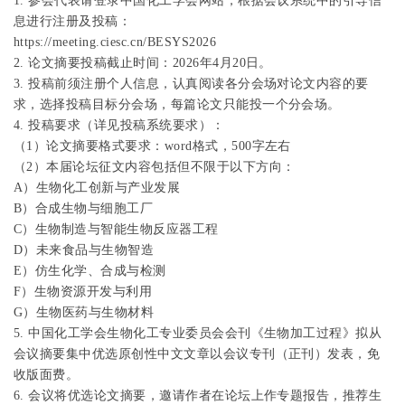
1.
参会代表请登录中国化工学会网站，根据会议系统中的引导信
18:30-20:30
晚餐
皓唐宫
息进行注册及投稿：
2026
年
5
月
7
日
https://meeting.ciesc.cn/BESYS2026
2.
论文摘要投稿截止时间：
2026
年
4
月
20
日。
分论坛六：精细化学品与生物转化
开元厅
08:30-10:20
3.
投稿前须注册个人信息，认真阅读各分会场对论文内容的要
分论坛七：生化过程与智能装备
子午厅
求，选择投稿目标分会场，每篇论文只能投一个分会场。
4.
投稿要求（详见投稿系统要求）：
10:40-11:40
闭幕式大会报告
开元厅
（
1
）论文摘要格式要求：
word
格式，
500
字左右
11:40-12:00
闭幕式、下一届会议承办单位宣讲
开元厅
（
2
）本届论坛征文内容包括但不限于以下方向：
A
）生物化工创新与产业发展
12:00-13:30
午餐
一楼全日餐厅
B
）合成生物与细胞工厂
C
）生物制造与智能生物反应器工程
D
）未来食品与生物智造
E
）仿生化学、合成与检测
F
）生物资源开发与利用
G
）生物医药与生物材料
5.
中国化工学会生物化工专业委员会会刊《生物加工过程》拟从
会议摘要集中优选原创性中文文章以会议专刊（正刊）发表，免
收版面费。
6.
会议将优选论文摘要，邀请作者在论坛上作专题报告，推荐生