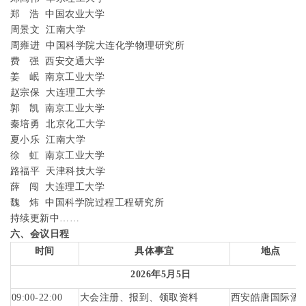
郑
浩
中国农业大学
周景文
江南大学
周雍进
中国科学院大连化学物理研究所
费
强
西安交通大学
姜
岷
南京工业大学
赵宗保
大连理工大学
郭
凯
南京工业大学
秦培勇
北京化工大学
夏小乐
江南大学
徐
虹
南京工业大学
路福平
天津科技大学
薛
闯
大连理工大学
魏
炜
中国科学院过程工程研究所
持续更新中……
六、会议日程
时间
具体事宜
地点
2026
年
5
月
5
日
09:00-22:00
大会注册、报到、领取资料
西安皓唐国际酒