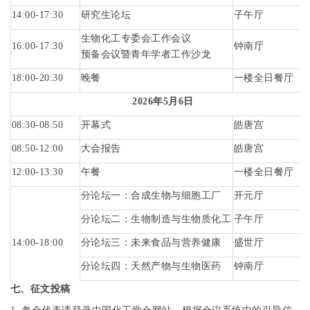
14:00-17:30
研究生论坛
子午厅
生物化工专委会工作会议
16:00-17:30
钟南厅
预备会议暨青年学者工作沙龙
18:00-20:30
晚餐
一楼全日餐厅
2026
年
5
月
6
日
08:30-08:50
开幕式
皓唐宫
08:50-12:00
大会报告
皓唐宫
12:00-13:30
午餐
一楼全日餐厅
分论坛一：合成生物与细胞工厂
开元厅
分论坛二：生物制造与生物质化工
子午厅
14:00-18:00
分论坛三：未来食品与营养健康
盛世厅
分论坛四：天然产物与生物医药
钟南厅
七、征文投稿
分论坛五：仿生合成与前沿应用
太白厅