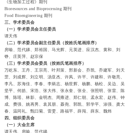
《生物加工过程》期刊
Bioresources and Bioprocessing
期刊
Food Bioengineering
期刊
三、学术委员会
（一）学术委员会主任委员
谭天伟
（二）学术委员会副主任委员（按姓氏笔画排序）
房喻、范代娣、郑裕国、马光辉、元英进、应汉杰、黄和、刘
铮、庄英萍、赵宗保
（三）学术委员会委员（按姓氏笔画排序）
万屹东、王丹、王宗亮、叶邦策、邢新会、乔凯、乔建军、刘天
罡、刘成辉、刘立明、汤亚杰、许凤、许平、许建和、许敬亮、
李凡、苏海佳、李春、李炳志、杨世辉、杨鹏、杨松、吴边、吴
坚平、何皓、宋浩、张大伟、张永奎、张全、张照明、张雷、陈
博、陈瑶、林影、金明杰、周雍进、郑仁朝、孟永宏、赵伟、钟
成、费强、姚再男、袁其朋、聂尧、郭凯、郭学平、涂强、龚大
春、温同礼、甄曰菊、雷雯、路福平、薛闯、薛东、魏炜
四、组织委员会
（一）大会主席
谭天伟、房喻、范代娣