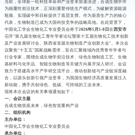
当前，全球新一轮科技革命和产业变革加速演进，合成生物学作
为颠覆性前沿技术，正深刻重塑传统生产模式，为破解资源能源
瓶颈、实现碳中和目标提供了底层支撑。作为新质生产力的核心
代表，生物制造已成为大国科技竞争的战略高地。在此背景下，
中国化工学会生物化工专业委员会将于
2026
年
5
月
5-8
日
在
西安市
召开“第九届生物化工青年学者论坛暨第十五届生物化工技术创新
及产业发展研讨会、陕西省首届生物制造产业创新大会”。本次会
议聚焦“十五五”国家战略需求，旨在汇聚领域内优秀青年学者与
行业专家，围绕合成生物学前沿技术、绿色生物制造工艺、生物
基材料与化学品、智能生物制造等关键方向展开深入研讨。会议
致力于搭建高水平产学研交流平台，推动创新链与产业链深度融
合，以源头创新引领产业变革，为我国生物经济高质量发展注入
新动能，携手共创绿色、低碳、可持续的工业未来。
现将本次会议的有关事项通知如下：
一、会议主题
合成生物筑底未来，绿色智造重构产业
二、组织机构
主办单位：
中国化工学会生物化工专业委员会
承办单位：