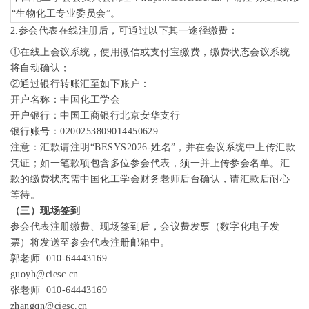
“
生物化工专业委员会
”
。
2.
参会代表在线注册后，可通过以下其一途径缴费：
①在线上会议系统，使用微信或支付宝缴费，缴费状态会议系统
将自动确认；
②通过银行转账汇至如下账户：
开户名称：中国化工学会
开户银行：中国工商银行北京安华支行
银行账号：
0200253809014450629
注意：汇款请注明“
BESYS2026-
姓名”，并在会议系统中上传汇款
凭证；如一笔款项包含多位参会代表，须一并上传参会名单。汇
款的缴费状态需中国化工学会财务老师后台确认，请汇款后耐心
等待。
（三）现场签到
参会代表注册缴费、现场签到后，会议费发票（数字化电子发
票）将发送至参会代表注册邮箱中。
郭老师
010-64443169
guoyh@ciesc.cn
张老师
010-64443169
zhangqn@ciesc.cn