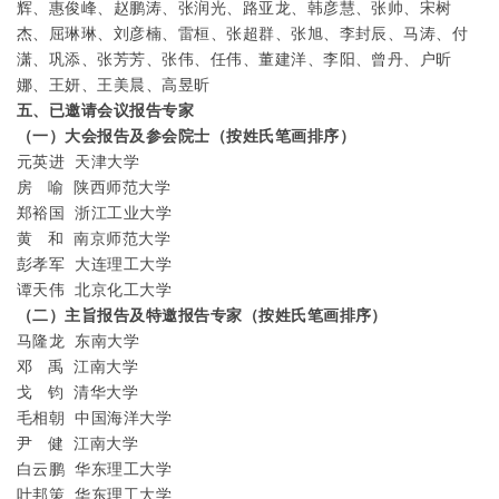
辉、惠俊峰、赵鹏涛、张润光、路亚龙、韩彦慧、张帅、宋树
杰、屈琳琳、刘彦楠、雷桓、张超群、张旭、李封辰、马涛、付
潇、巩添、张芳芳、张伟、任伟、董建洋、李阳、曾丹、户昕
娜、王妍、王美晨、高昱昕
五、已邀请会议报告专家
（一）大会报告及参会院士（按姓氏笔画排序）
元英进
天津大学
房
喻
陕西师范大学
郑裕国
浙江工业大学
黄
和
南京师范大学
彭孝军
大连理工大学
谭天伟
北京化工大学
（二）主旨报告及特邀报告专家（按姓氏笔画排序）
马隆龙
东南大学
邓
禹
江南大学
戈
钧
清华大学
毛相朝
中国海洋大学
尹
健
江南大学
白云鹏
华东理工大学
叶邦策
华东理工大学