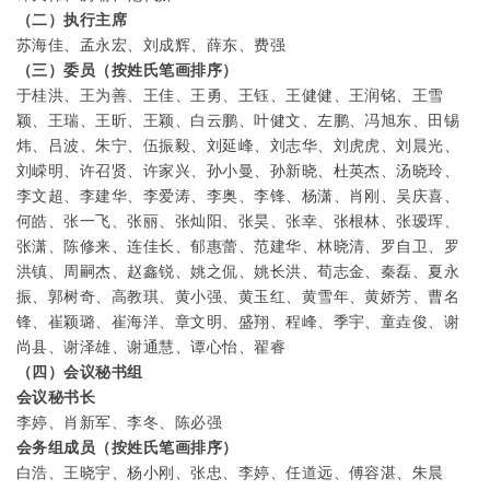
（二）执行主席
苏海佳、孟永宏、刘成辉、薛东、费强
（三）委员（按姓氏笔画排序）
于桂洪、王为善、王佳、王勇、王钰、王健健、王润铭、王雪
颖、王瑞、王昕、王颖、白云鹏、叶健文、左鹏、冯旭东、田锡
炜、吕波、朱宁、伍振毅、刘延峰、刘志华、刘虎虎、刘晨光、
刘嵘明、许召贤、许家兴、孙小曼、孙新晓、杜英杰、汤晓玲、
李文超、李建华、李爱涛、李奥、李锋、杨潇、肖刚、吴庆喜、
何皓、张一飞、张丽、张灿阳、张昊、张幸、张根林、张瑷珲、
张潇、陈修来、连佳长、郁惠蕾、范建华、林晓清、罗自卫、罗
洪镇、周嗣杰、赵鑫锐、姚之侃、姚长洪、荀志金、秦磊、夏永
振、郭树奇、高教琪、黄小强、黄玉红、黄雪年、黄娇芳、曹名
锋、崔颖璐、崔海洋、章文明、盛翔、程峰、季宇、童垚俊、谢
尚县、谢泽雄、谢通慧、谭心怡、翟睿
（四）会议秘书组
会议秘书长
李婷、肖新军、李冬、陈必强
会务组成员（按姓氏笔画排序）
白浩、王晓宇、杨小刚、张忠、李婷、任道远、傅容湛、朱晨