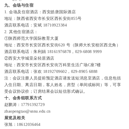
九、会场与住宿
1.
会场及住宿酒店：西安皓唐国际酒店
地址：陕西省西安市长安区西长安街
855
号
酒店联系电话：安斌
18710923384
2.
其他住宿酒店：
①陕西师范大学国际教育大厦
地址：西安市长安区西长安街
620
号（陕师大长安校区西北角）
酒店联系电话：朱利娟
18161976878
，
029-6808 9999
②西安大学城亚朵轻居酒店
地址：西安市长安区西长安街万科里生活广场
C
座
7
楼
酒店联系电话：张欢
18192709602
，
029-8905 6888
注：会议注册人员提前预定酒店请发送短消息至酒店，信息包括
入住日期、离店日期，客人姓名，房型（单间或标间）等，可享
受会议协议价；订房结果会以短信形式确认。
十、会务组联系方式
赵鹏涛：
17791392729
zhaopengtao@snnu.edu.cn
展览及相关
张旭：
18612036464