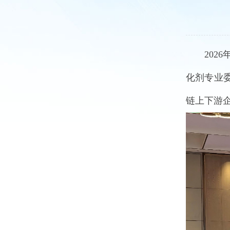
202
化剂专业
链
上下游