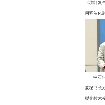
《功能复
阐释催化
中石
兼秘书长
裂化技术