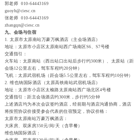
郭老师
010-64443169
guoyh@ciesc.cn
张老师
010-64443169
zhangqn@ciesc.cn
九、会场与住宿
1.
太原市太原南站万豪万枫酒店（主会场酒店）
地址：太原市小店区太原南站西广场南区
S6
、
S7
号楼
交通指引：
火车站：太原南站（西出站口出站后步行约
300
米）、太原站（距
会场
12
公里左右，驾车车程约
20
分钟）
飞机：太原武宿机场（距会场
5.5
公里左右，驾车车程约
10
分钟）
2.
维也纳国际酒店（太原高铁南站武宿机场店）
地址：太原市小店区太榆路太原南站西广场北区
4
号楼
交通指引：距主会场酒店约
300
米，步行约
5
分钟
上述酒店均为本次会议签约酒店，经前期与酒店沟通协商，酒店
将按照协议价接受参会代表的住宿预定，协议价格：
太原市太原南站万豪万枫酒店：
大床房、双床房
350
元
/
间
/
天（含早餐）
维也纳国际酒店：