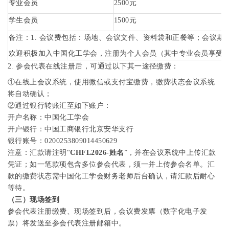
专业会员
2500
元
学生会员
1500
元
备注：
1.
会议费包括：场地、会议文件、资料袋和正餐等；会议期
欢迎积极加入中国化工学会，注册为个人会员（其中专业会员享受
2.
参会代表在线注册后，可通过以下其一途径缴费：
①
在线上会议系统，使用微信或支付宝缴费，缴费状态会议系统
将自动确认；
②
通过银行转账汇至如下账户：
开户名称：中国化工学会
开户银行：中国工商银行北京安华支行
银行账号：
0200253809014450629
注意：汇款请注明“
CHFL2026-
姓名
”，并在会议系统中上传汇款
凭证；如一笔款项包含多位参会代表，须一并上传参会名单。汇
款的缴费状态需中国化工学会财务老师后台确认，请汇款后耐心
等待。
（三）现场签到
参会代表注册缴费、现场签到后，会议费发票（数字化电子发
票）将发送至参会代表注册邮箱中。