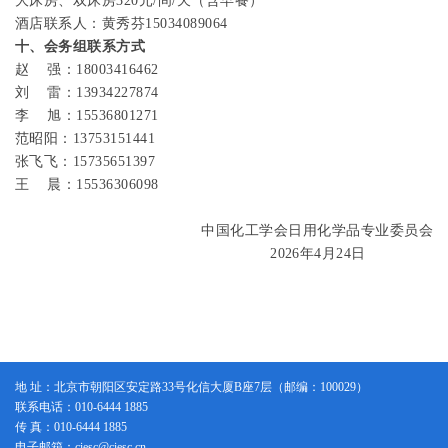
大床房、双床房
320
元
/
间
/
天（含早餐）
酒店联系人：黄秀芬
15034089064
十、会务组联系方式
赵
强：
18003416462
刘
雷：
13934227874
李
旭：
15536801271
范昭阳：
13753151441
张飞飞：
15735651397
王
晨：
15536306098
中国化工学会日用化学品专业委员会
2026
年
4
月
24
日
地 址：北京市朝阳区安定路33号化信大厦B座7层（邮编：100029）
联系电话：010-6444 1885
传 真：010-6444 1885
电子邮箱：ciesc@ciesc.cn