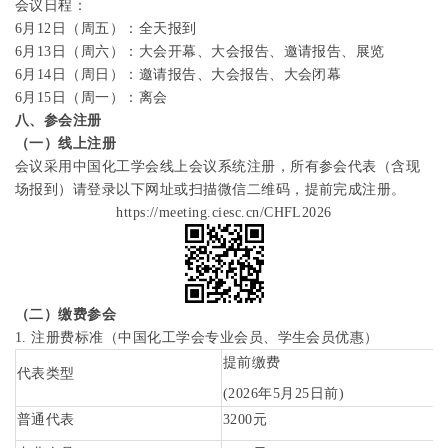
会议日程：
6
月
12
日（周五）：全天报到
6
月
13
日（周六）：大会开幕、大会报告、邀请报告、展览
6
月
14
日（周日）：邀请报告、大会报告、大会闭幕
6
月
15
日（周一）：离会
八、参会注册
（一）线上注册
会议采用中国化工学会线上会议系统注册，所有参会代表（含现
场报到）请登录以下网址
或扫描微信二维码，提前完成注册。
https://meeting.ciesc.cn/CHFL2026
（二）缴费参会
1.
注册费标准（中国化工学会专业会员、学生会员优惠）
提前缴费
代表类型
(2026
年
5
月
25
日前
)
普通代表
3200
元