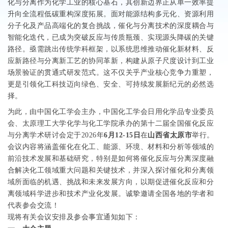
化与分离作为化学工业的核心基石，其创新边界正从单一效率提
升向全流程低碳重构深度拓展。面对能源结构多元化、资源利用
分子化及产品高端化的复合挑战，催化与分离技术的深度耦合与
智能化迭代，已成为突破反应与传质瓶颈、实现源头降碳的关键
路径。亟需跳出传统学科框架，以系统思维推动催化新材料、反
应新路径与分离新工艺的协同革新，构建从原子尺度设计到工业
场景验证的贯通式研发范式。这不仅关乎产业核心竞争力重塑，
更是引领化工科技迈向绿色、安全、可持续发展新纪元的必然选
择。
为此，由中国化工学会主办，中国化工学会日用化学品专业委员
会、太原理工大学化学与化工学院承办的第十二届全国催化反应
与分离学术研讨会定于
2026
年
6
月
12-15
日
在
山西省太原市
举行。
会议内容将涵盖催化在化工、能源、环境、材料和分析等领域的
前沿技术发展和基础研究，特别是如何将催化反应与分离深度融
合解决化工领域重大问题和关键技术，并深入探讨催化和分离领
域所面临的机遇、挑战和未来发展方向，以期促进催化反应和分
离领域科学进步和技术产业化发展。诚挚邀请全国各地的学者和
代表参会交流！
现将有关会议安排及参会事宜通知如下：