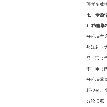
郭孝东教
七、专题
1.
功能染
分论坛主
樊江莉（
马
骧（
李
坤（
分论坛重
籍少敏、
分论坛秘