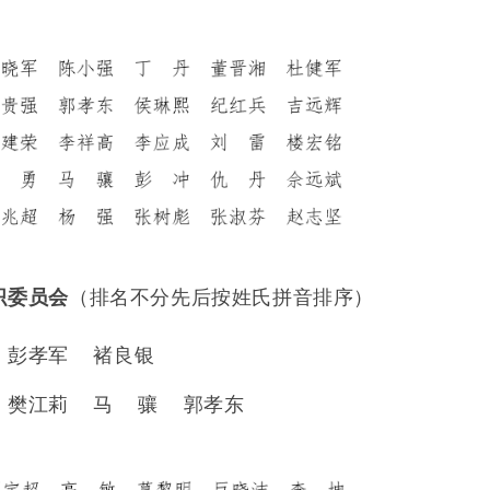
织委员会
（排名不分先后按姓氏拼音排序）
：彭孝军
褚良银
：樊江莉
马
骧
郭孝东
：