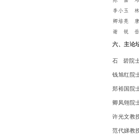
六、主论
石
碧院
钱旭红院
郑裕国院
卿凤翎院
许光文教
范代娣教