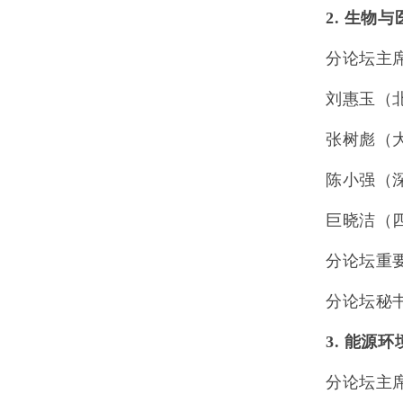
2.
生物与
分论坛主
刘惠玉（
张树彪（
陈小强（
巨晓洁（
分论坛重
分论坛秘
3.
能源环
分论坛主