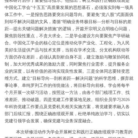
报和研讨后作了重要指导指示。他指出，树立和践行正确政绩观是
中国化工
学会
“十五五”高质量发展的思想基石，必须落实到每一项具
体工作中。一是报告思路要突出问题导向。要避免“党八股”式面面俱
到却不解决问题的文风，遵循“明确业务终极目标―分析与目标的差
距―提出关键问题解决措施”的逻辑，开篇开宗明义点明核心问题，
聚焦阶段性重点，不贪大求全。二是学会建设方向要聚焦产学研融
合。
中国
化工学会的核心定位是推动化学产业化、工程化，为人民
美好生活提供产品与技术支撑，当前在学术交流、分支机构联动等
方面仍存在差距，必须认真剖析自身不足，建立激励与鞭策协同机
制，加大对优秀成果的激励力度，同时聚焦行业需求，提升服务企
业的深度，以有价值的咨询实现良性发展。三是全体同志要转变思
维方式。建立
“目标导向―剖析差距―解决问题”的科学思维，摒弃就
事论事、单纯罗列工作的传统做法，将目标导向前移
。
学会
将
每半
个月开展一次研习活动，按照这一方法
，由各个部门
梳理工作、找
准差距、推动破题。四是党建工作要落地见效。组织全员学习
2026
年科协党建工作要点及党委机关相关实施方案，将党建要求融入各
部门后续汇报，围绕正确政绩观开展，杜绝单纯政治学习，切实以
党建引领学会发展，确保党建与业务深度融合。
本次研修活动
作为
学会开展树立和践行正确政绩观学习教育的