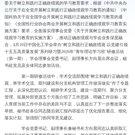
委关于树立和践行正确政绩观的学习教育要求，根据《中共中央办
公厅关于在全党开展树立和践行正确政绩观学习教育的通知》《中
国科协关于在全国学会开展树立和践行正确政绩观学习教育的通
知》《全国性行业协会商会开展树立和践行正确政绩观学习教育实
施方案》要求，全面落实理事会党委《关于开展树立和践行正确政
绩观学习教育的实施方案》，推动正确政绩观与学会业务深度融
合
，
4月10日中国化工学会举办“树立和践行正确政绩观 以党建引领
十五五高质量发展”系列研习暨2026年“青年理论学习班”研修活动
（第一期）。学会理事会党委书记、副理事长方向晨出席会议，秘
书处党员及全体同志参加活动。
第一期
研修
活动中，学术交流部围绕
“树立和践行正确政绩
观，将学术交流、期刊建设和分支机构管理工作做深做实”
作
了专题
汇报，从深化思想认识、精耕学术交流、建设一流期刊、聚力分支
管理、拓展外部资源五个方面介绍了工作思路
，明确工作目标，
深
入查摆当前工作中存在的差距与不足，
认真
提出了下一步整改落实
举措。秘书处各位同志随后就汇报内容提出了优化报告
重点
、细化
落实计划
、加强部门协同等意见建议。
学会党委书记、副理事长兼秘书长方向晨同志认真听取汇